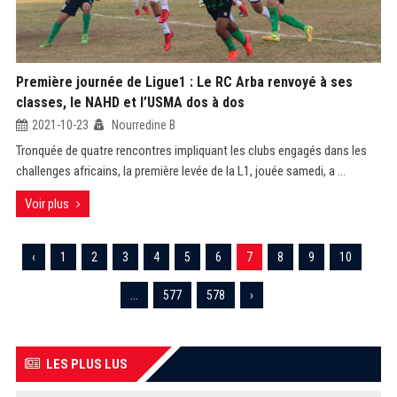
Première journée de Ligue1 : Le RC Arba renvoyé à ses
classes, le NAHD et l’USMA dos à dos
2021-10-23
Nourredine B
Tronquée de quatre rencontres impliquant les clubs engagés dans les
challenges africains, la première levée de la L1, jouée samedi, a ...
Voir plus
‹
1
2
3
4
5
6
7
8
9
10
...
577
578
›
LES PLUS LUS