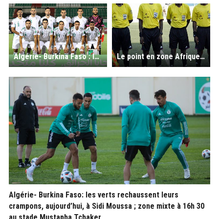
Algérie- Burkina Faso : les Verts pour un match parfait ; Victor Gomez, un choix au dessus de tout soupçon ?
Le point en zone Afrique des éliminatoires Mondial 2022 : six nations qualifiées aux barrages ; l’arbitrage fait peur
Algérie- Burkina Faso: les verts rechaussent leurs
crampons, aujourd’hui, à Sidi Moussa ; zone mixte à 16h 30
au stade Mustapha Tchaker