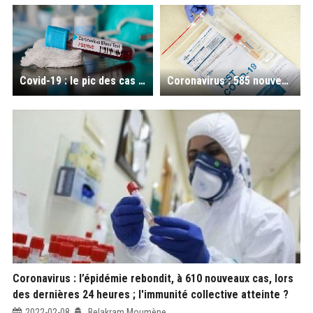
Covid-19 : le pic des cas de contamination a été atteint le 25 janvier dernier, précise le ministre de la santé
Coronavirus : 585 nouveaux cas, 485 guérisons et 11 décès au bilan de mercredi
Coronavirus : l’épidémie rebondit, à 610 nouveaux cas, lors
des dernières 24 heures ; l'immunité collective atteinte ?
2022-02-08
Belakram Moumène