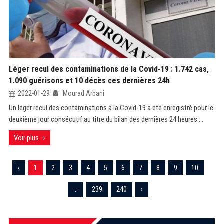
Léger recul des contaminations de la Covid-19 : 1.742 cas,
1.090 guérisons et 10 décès ces dernières 24h
2022-01-29
Mourad Arbani
Un léger recul des contaminations à la Covid-19 a été enregistré pour le
deuxième jour consécutif au titre du bilan des dernières 24 heures ...
Voir plus
‹
1
2
3
4
5
6
7
8
9
10
...
239
240
›