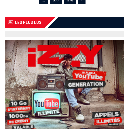
...
577
578
›
LES PLUS LUS