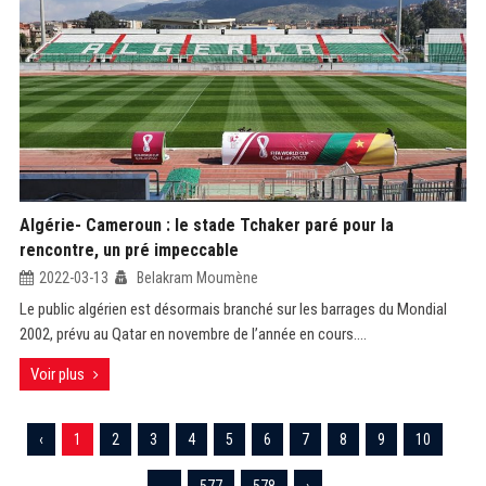
Algérie- Cameroun : le stade Tchaker paré pour la
rencontre, un pré impeccable
2022-03-13
Belakram Moumène
Le public algérien est désormais branché sur les barrages du Mondial
2002, prévu au Qatar en novembre de l’année en cours....
Voir plus
‹
1
2
3
4
5
6
7
8
9
10