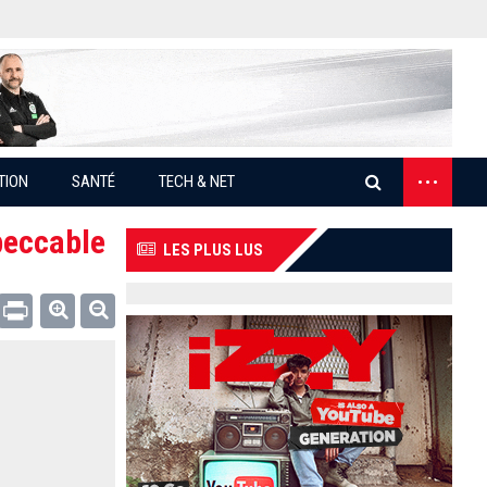
...
TION
SANTÉ
TECH & NET
peccable
LES PLUS LUS
Email
Print