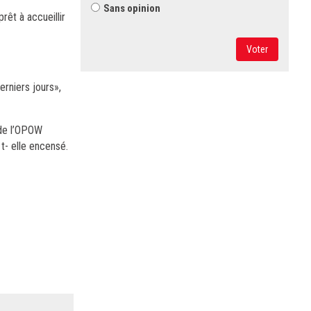
Sans opinion
rêt à accueillir
Voter
erniers jours»,
 de l’OPOW
 t- elle encensé.