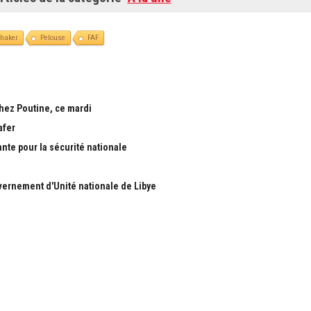
chaker
Pelouse
FAF
chez Poutine, ce mardi
afer
ante pour la sécurité nationale
ernement d'Unité nationale de Libye
S
RUBRIQUES
Nous
Actualité