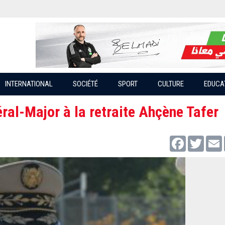
INTERNATIONAL
SOCIÉTÉ
SPORT
CULTURE
EDUCA
al-Major à la retraite Ahçène Tafer
Facebook
Twitter