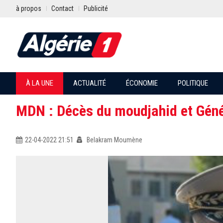
à propos
Contact
Publicité
À LA UNE
ACTUALITÉ
ÉCONOMIE
POLITIQUE
MDN : Décès du moudjahid et Génér
22-04-2022 21:51
Belakram Moumène