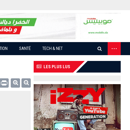
...
TION
SANTÉ
TECH & NET
LES PLUS LUS
Email
Print