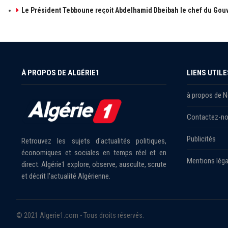
Le Président Tebboune reçoit Abdelhamid Dbeibah le chef du Gouv
À PROPOS DE ALGÉRIE1
LIENS UTILE
à propos de 
Contactez-n
Publicités
Retrouvez les sujets d'actualités politiques,
économiques et sociales en temps réel et en
Mentions léga
direct. Algérie1 explore, observe, ausculte, scrute
et décrit l'actualité Algérienne.
© 2021 Algerie1.com - Tous droits réservés.