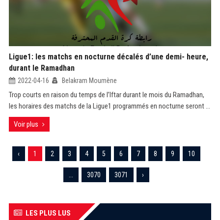
Ligue1: les matchs en nocturne décalés d’une demi- heure,
durant le Ramadhan
2022-04-16
Belakram Moumène
Trop courts en raison du temps de l’Iftar durant le mois du Ramadhan,
les horaires des matchs de la Ligue1 programmés en nocturne seront ...
Voir plus
‹
1
2
3
4
5
6
7
8
9
10
...
3070
3071
›
LES PLUS LUS