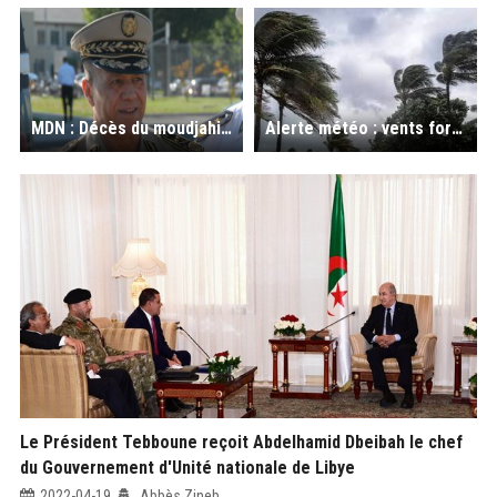
MDN : Décès du moudjahid et Général-Major à la retraite Ahçène Tafer
Alerte météo : vents forts mercredi et jeudi sur plusieurs wilayas
Le Président Tebboune reçoit Abdelhamid Dbeibah le chef
du Gouvernement d'Unité nationale de Libye
2022-04-19
Abbès Zineb