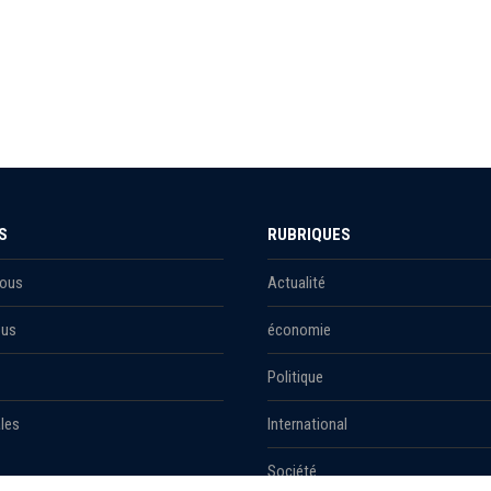
S
RUBRIQUES
Nous
Actualité
ous
économie
Politique
les
International
Société