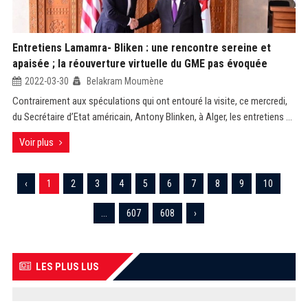
Entretiens Lamamra- Bliken : une rencontre sereine et
apaisée ; la réouverture virtuelle du GME pas évoquée
2022-03-30
Belakram Moumène
Contrairement aux spéculations qui ont entouré la visite, ce mercredi,
du Secrétaire d’Etat américain, Antony Blinken, à Alger, les entretiens ...
Voir plus
‹
1
2
3
4
5
6
7
8
9
10
...
607
608
›
LES PLUS LUS