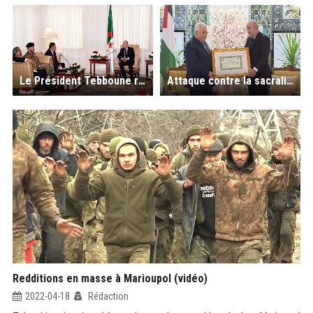
Le Président Tebboune reçoit Abdelhamid Dbeibah le chef du Gouvernement d'Unité nationale de Libye
Attaque contre la sacralité d’Al- Aqsa : le Président Tebboune écrit à Guterres, pointe des «développements graves»
Redditions en masse à Marioupol (vidéo)
2022-04-18
Rédaction