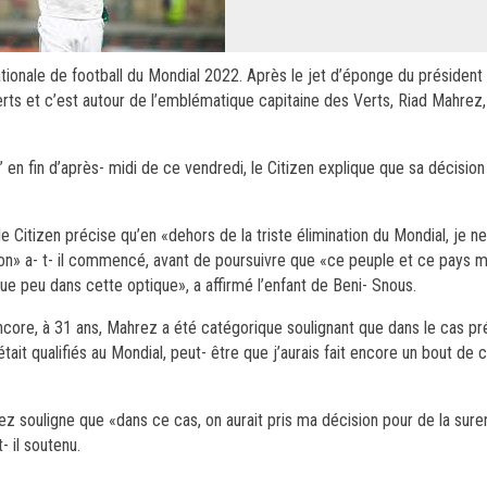
nationale de football du Mondial 2022. Après le jet d’éponge du président 
erts et c’est autour de l’emblématique capitaine des Verts, Riad Mahrez
 en fin d’après- midi de ce vendredi, le Citizen explique que sa décision 
Citizen précise qu’en «dehors de la triste élimination du Mondial, je ne
n» a- t- il commencé, avant de poursuivre que «ce peuple et ce pays mé
lque peu dans cette optique», a affirmé l’enfant de Beni- Snous.
core, à 31 ans, Mahrez a été catégorique soulignant que dans le cas pré
était qualifiés au Mondial, peut- être que j’aurais fait encore un bout de 
hrez souligne que «dans ce cas, on aurait pris ma décision pour de la sur
- il soutenu.