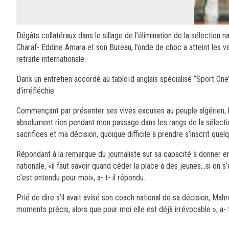
Dégâts collatéraux dans le sillage de l’élimination de la sélection 
Charaf- Eddine Amara et son Bureau, l’onde de choc a atteint les v
retraite internationale.
Dans un entretien accordé au tabloïd anglais spécialisé ’’Sport One’’
d’irréfléchie.
Commençant par présenter ses vives excuses au peuple algérien, le 
absolument rien pendant mon passage dans les rangs de la sélectio
sacrifices et ma décision, quoique difficile à prendre s’inscrit que
Répondant à la remarque du journaliste sur sa capacité à donner en
nationale, «il faut savoir quand céder la place à des jeunes…si on s’
c’est entendu pour moi», a- t- il répondu.
Prié de dire s’il avait avisé son coach national de sa décision, Ma
moments précis, alors que pour moi elle est déjà irrévocable », a- t