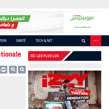
...
TION
SANTÉ
TECH & NET
ationale
LES PLUS LUS
Email
Print