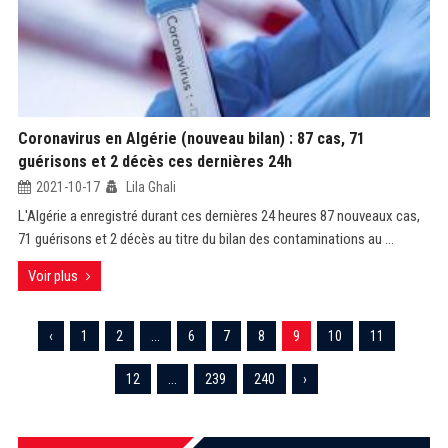
Coronavirus en Algérie (nouveau bilan) : 87 cas, 71
guérisons et 2 décès ces dernières 24h
2021-10-17
Lila Ghali
L'Algérie a enregistré durant ces dernières 24 heures 87 nouveaux cas,
71 guérisons et 2 décès au titre du bilan des contaminations au ...
Voir plus
‹
1
2
...
6
7
8
9
10
11
12
...
239
240
›