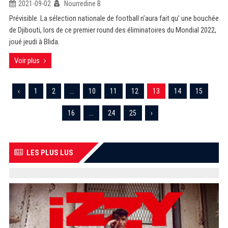
2021-09-02
Nourredine B
Prévisible. La sélection nationale de football n’aura fait qu’ une bouchée
de Djibouti, lors de ce premier round des éliminatoires du Mondial 2022,
joué jeudi à Blida.
Voir plus
‹
1
2
...
10
11
12
13
14
15
16
...
24
25
›
LES PLUS LUS