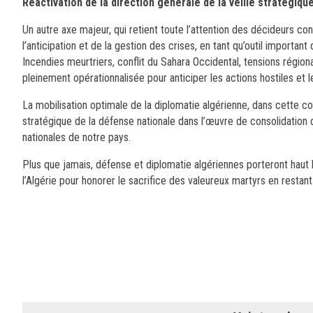
Réactivation de la direction générale de la veille stratégiqu
Un autre axe majeur, qui retient toute l’attention des décideurs con
l’anticipation et de la gestion des crises, en tant qu’outil importa
Incendies meurtriers, conflit du Sahara Occidental, tensions régiona
pleinement opérationnalisée pour anticiper les actions hostiles et 
La mobilisation optimale de la diplomatie algérienne, dans cette 
stratégique de la défense nationale dans l’œuvre de consolidation du
nationales de notre pays.
Plus que jamais, défense et diplomatie algériennes porteront haut l’
l’Algérie pour honorer le sacrifice des valeureux martyrs en rest