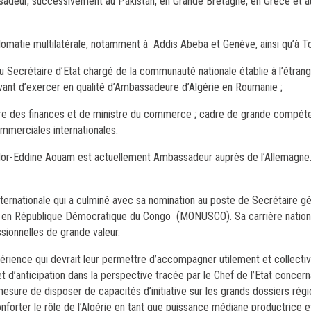
adeur, successivement au Pakistan, en Grande Bretagne, en Grèce et 
lomatie multilatérale, notamment à Addis Abeba et Genève, ainsi qu’à T
du Secrétaire d’Etat chargé de la communauté nationale établie à l’étrang
 avant d’exercer en qualité d’Ambassadeure d’Algérie en Roumanie ;
re des finances et de ministre du commerce ; cadre de grande compéten
ommerciales internationales.
 Nor-Eddine Aouam est actuellement Ambassadeur auprès de l’Allemagne. 
internationale qui a culminé avec sa nomination au poste de Secrétaire gé
ONU en République Démocratique du Congo (MONUSCO). Sa carrière nation
ssionnelles de grande valeur.
xpérience qui devrait leur permettre d’accompagner utilement et collecti
 d’anticipation dans la perspective tracée par le Chef de l’Etat concer
esure de disposer de capacités d’initiative sur les grands dossiers régi
onforter le rôle de l’Algérie en tant que puissance médiane productrice 