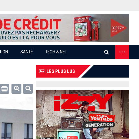
...
TION
SANTÉ
TECH & NET
LES PLUS LUS
Email
Print