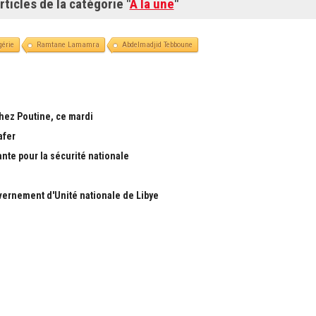
rticles de la catégorie "
A la une
"
gérie
Ramtane Lamamra
Abdelmadjid Tebboune
chez Poutine, ce mardi
afer
ante pour la sécurité nationale
ernement d'Unité nationale de Libye
S
RUBRIQUES
Nous
Actualité