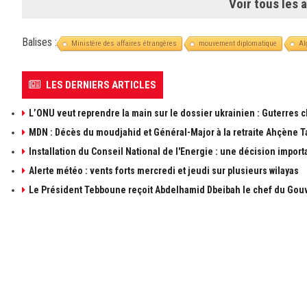
Voir tous les a
Balises :
Ministère des affaires étrangères
mouvement diplomatique
Al
LES DERNIERS ARTICLES
L’ONU veut reprendre la main sur le dossier ukrainien : Guterres 
MDN : Décès du moudjahid et Général-Major à la retraite Ahçène T
Installation du Conseil National de l'Energie : une décision import
Alerte météo : vents forts mercredi et jeudi sur plusieurs wilayas
Le Président Tebboune reçoit Abdelhamid Dbeibah le chef du Gouv
À PROPOS DE ALGÉRIE1
LIENS UTILE
à propos de 