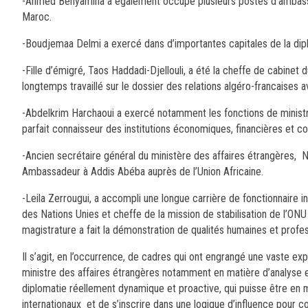
-Ahmed Benyamina a également occupé plusieurs postes d’ambass
Maroc.
-Boudjemaa Delmi a exercé dans d’importantes capitales de la dip
-Fille d’émigré, Taos Haddadi-Djellouli, a été la cheffe de cabinet 
longtemps travaillé sur le dossier des relations algéro-francaises
-Abdelkrim Harchaoui a exercé notamment les fonctions de minist
parfait connaisseur des institutions économiques, financières et c
-Ancien secrétaire général du ministère des affaires étrangères,
Ambassadeur à Addis Abéba auprès de l’Union Africaine.
-Leila Zerrougui, a accompli une longue carrière de fonctionnaire 
des Nations Unies et cheffe de la mission de stabilisation de l’
magistrature a fait la démonstration de qualités humaines et profe
Il s’agit, en l’occurrence, de cadres qui ont engrangé une vaste e
ministre des affaires étrangères notamment en matière d’analyse et
diplomatie réellement dynamique et proactive, qui puisse être en m
internationaux et de s’inscrire dans une logique d’influence pour c