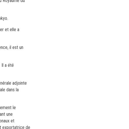
au Royaume du
okyo.
er et elle a
ce, il est un
Il a été
nérale adjointe
ale dans la
vement le
nant une
onaux et
et exportatrice de