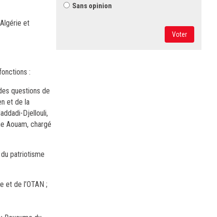
Sans opinion
’Algérie et
Voter
onctions :
 des questions de
n et de la
addadi-Djellouli,
ine Aouam, chargé
 du patriotisme
e et de l’OTAN ;