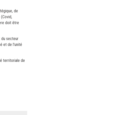
atégique, de
 (Covid,
ère doit être
t du secteur
é et de l'unité
 territoriale de