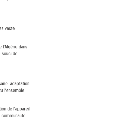
ès vaste
 l’Algérie dans
e souci de
saire adaptation
ra l’ensemble
on de l’appareil
tre communauté