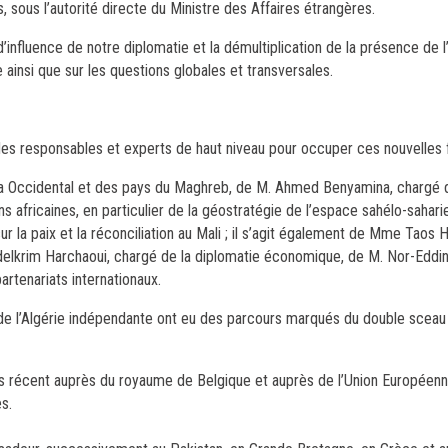
s, sous l’autorité directe du Ministre des Affaires étrangères.
’influence de notre diplomatie et la démultiplication de la présence de l
e ainsi que sur les questions globales et transversales.
des responsables et experts de haut niveau pour occuper ces nouvelles f
ahara Occidental et des pays du Maghreb, de M. Ahmed Benyamina, chargé
 africaines, en particulier de la géostratégie de l’espace sahélo-saharie
r la paix et la réconciliation au Mali ; il s’agit également de Mme Taos H
bdelkrim Harchaoui, chargé de la diplomatie économique, de M. Nor-Edd
rtenariats internationaux.
 de l’Algérie indépendante ont eu des parcours marqués du double sceau
s récent auprès du royaume de Belgique et auprès de l’Union Européenn
s.