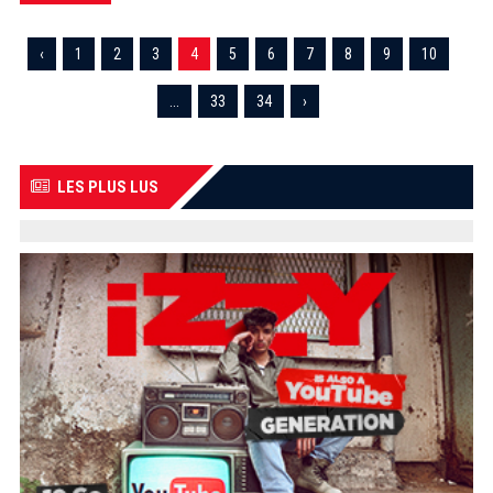
‹
1
2
3
4
5
6
7
8
9
10
...
33
34
›
LES PLUS LUS