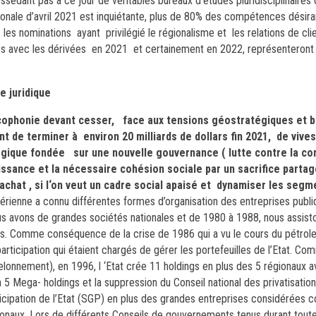
ossédant pas à ce jour de véritables bureaux d’études pluridisciplinaire
onale d’avril 2021 est inquiétante, plus de 80% des compétences désiran
s nominations ayant privilégié le régionalisme et les relations de clie
avec les dérivées en 2021 et certainement en 2022, représenteront
 juridique
acophonie devant cesser, face aux tensions géostratégiques et 
 de terminer à environ 20 milliards de dollars fin 2021, de vive
tégique fondée sur une nouvelle gouvernance ( lutte contre la cor
issance et la nécessaire cohésion sociale par un sacrifice partag
 d’achat , si l‘on veut un cadre social apaisé et dynamiser les seg
érienne a connu différentes formes d’organisation des entreprises publi
ous avons de grandes sociétés nationales et de 1980 à 1988, nous assist
es. Comme conséquence de la crise de 1986 qui a vu le cours du pétrole
rticipation qui étaient chargés de gérer les portefeuilles de l’Etat. C
onnement), en 1996, l ‘Etat crée 11 holdings en plus des 5 régionaux a
en 5 Mega- holdings et la suppression du Conseil national des privatisation
rticipation de l’Etat (SGP) en plus des grandes entreprises considérées
onaux. Lors de différents Conseils de gouvernements tenus durant toute