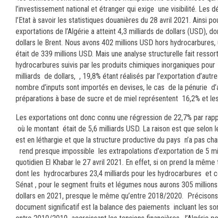
l’investissement national et étra
nger qui exige une visibilité. Les 
l’Etat à savoir les statistiques douanières du 28 avril 2021.
Ainsi po
exportations de l’Algérie a atteint 4,3 milliards de dollars (USD), 
dollars le Brent. Nous avons 402 millions USD hors hydrocarbures
était de 339 millions USD. Mais une analyse structurelle fait resso
hydrocarbures suivis par les produits chimiques inorganiques pour 
milliards de dollars, , 19,8% étant réalisés par l’exportation d’aut
nombre d’inputs sont importés en devises, le cas de la pénurie d’a
préparations à base de sucre et de miel représentent 16,2% et les 
Les exportations ont donc connu une régression de 22,7% par rap
où le montant était de 5,6 milliards USD. La raison est que selon l
est en léthargie et que la structure productive du pays n’a pas cha
rend presque impossible les extrapolations d’exportation de 5 mil
quotidien El Khabar le 27 avril 2021. En effet, si on prend la mêm
dont les hydrocarbures 23,4 milliards pour les hydrocarbures et co
Sénat , pour le segment fruits et légumes nous aurons 305 million
dollars en 2021, presque le même qu’entre 2018/2020.
Précison
document significatif est la balance des paiements incluant les so