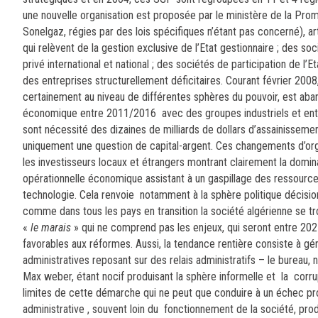
une nouvelle organisation est proposée par le ministère de la Pro
Sonelgaz, régies par des lois spécifiques n’étant pas concerné),
qui relèvent de la gestion exclusive de l’Etat gestionnaire ; des 
privé international et national ; des sociétés de participation de l’
des entreprises structurellement déficitaires. Courant février 2008,
certainement au niveau de différentes sphères du pouvoir, est ab
économique entre 2011/2016 avec des groupes industriels et ent
sont nécessité des dizaines de milliards de dollars d’assainisseme
uniquement une question de capital-argent. Ces changements d’or
les investisseurs locaux et étrangers montrant clairement la domi
opérationnelle économique assistant à un gaspillage des ressource
technologie. Cela renvoie notamment à la sphère politique décision
comme dans tous les pays en transition la société algérienne se t
«
le marais
» qui ne comprend pas les enjeux, qui seront entre 20
favorables aux réformes. Aussi, la tendance rentière consiste à gér
administratives reposant sur des relais administratifs – le bureau
Max weber, étant nocif produisant la sphère informelle et la corru
limites de cette démarche qui ne peut que conduire à un échec pro
administrative , souvent loin du fonctionnement de la société, pro