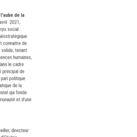
l’aube de la
avril 2021,
rps social :
 géostratégique
t connaitre de
 solide, tenant
étences humaines,
dans le cadre
 principal de
 pari politique
atique de la
onnel qui fonde
mmunauté et d’une
ller, directeur