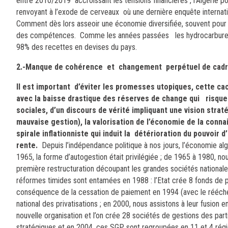
entre 2010/2019 accroissant les tensions financières , l’Algérie p
renvoyant à l’exode de cerveaux où une dernière enquête internati
Comment dès lors asseoir une économie diversifiée, souvent pour le
des compétences. Comme les années passées les hydrocarbures 
98%
des recettes en devises du pays.
2.-Manque de cohérence et changement perpétuel de cadre
Il est important d’éviter les promesses utopiques, cette c
avec la baisse drastique des réserves de change qui risquent
sociales, d’un discours de vérité impliquant une vision stra
mauvaise gestion), la valorisation de l’économie de la conna
spirale inflationniste qui induit la détérioration du pouvoir
rente.
Depuis l’indépendance politique à nos jours, l’économie alg
1965, la forme d’autogestion était privilégiée ; de 1965 à 1980, n
première restructuration découpant les grandes sociétés national
réformes timides sont entamées en 1988 : l’Etat crée 8 fonds de pa
conséquence de la cessation de paiement en 1994 (avec le rééchel
national des privatisations ; en 2000, nous assistons à leur fusion 
nouvelle organisation et l’on crée 28 sociétés de gestions des pa
stratégiques et en 2004, ces SGP sont regroupées en 11 et 4 régi