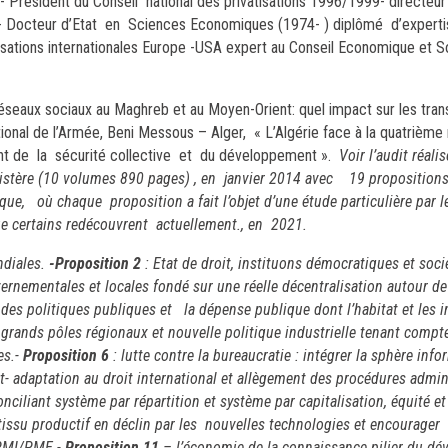
résident du Conseil national des privatisations 1996/1999- directeur
 Docteur d’Etat en Sciences Economiques (1974- ) diplômé d’expert
anisations internationales Europe -USA expert au Conseil Economique et 
éseaux sociaux au Maghreb et au Moyen-Orient: quel impact sur les trans
nal de l’Armée, Beni Messous – Alger, « L’Algérie face à la quatrième 
nant de la sécurité collective et du développement ».
Voir l’audit réal
inistère (10 volumes 890 pages) , en janvier 2014 avec 19 proposition
ue, où chaque proposition a fait l’objet d’une étude particulière par le
e certains redécouvrent actuellement., en 2021.
diales.
-Proposition 2
: Etat de droit, instituons démocratiques et soci
vernementales et locales fondé sur une réelle décentralisation autour d
é des politiques publiques et la dépense publique dont l’habitat et les i
 grands pôles régionaux et nouvelle politique industrielle tenant comp
es.-
Proposition 6
: lutte contre la bureaucratie : intégrer la sphère info
nt- adaptation au droit international et allègement des procédures admin
onciliant système par répartition et système par capitalisation, équité et
tissu productif en déclin par les nouvelles technologies et encourager
 PMI/PME.-
Proposition 11
– l’économie de la connaissance pilier du d