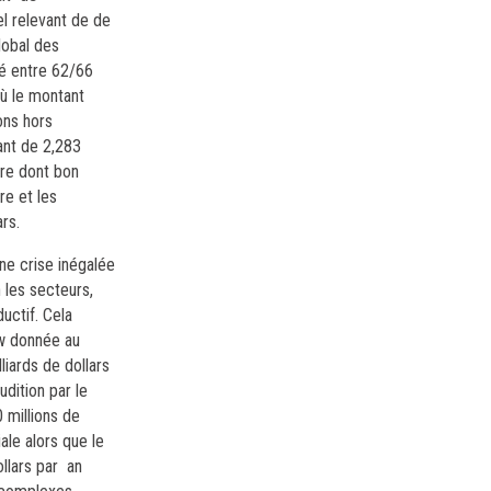
el relevant de de
lobal des
ué entre 62/66
ù le montant
ons hors
ant de 2,283
ure dont bon
re et les
rs.
ne crise inégalée
 les secteurs,
ductif. Cela
ew donnée au
iards de dollars
dition par le
 millions de
le alors que le
ollars par an