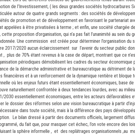
motion de l’Investissement, ( les deux grandes sociétés hydrocarbures S
 articulée autour de quatre grands segments : des sociétés de dévelop
sociétés de promotion et de développement en favorisant le partenariat av
Etat appelées à être privatisées à terme ; et enfin, une société chargée de 
 cette proposition d’organisation, qui n’a pas fait l’unanimité au sein du
andonnée. Une commission est créée pour déterminer l’organisation du s
re 2017/2020 aucun éclaircissement sur l’avenir du secteur public do
nt , plus de 70% étant revenus à la case de départ, montrant que ce n’e
ganisation périodiques démobilisent les cadres du secteur économique 
nance de la démarche administrative et bureaucratique au détriment de 
s financières et à un renforcement de la dynamique rentière et bloque t
nelle où les enjeux futurs étant essentiellement économiques, base de t
rouve naturellement confrontée à deux tendances lourdes, avec au milieu
21/2030 essentiellement économiques, entre les acteurs défavorables et
er le dossier des réformes selon une vision bureaucratique à partir d’inj
, nécessaire dans toute société, mais à la différence des pays développé
ption. Le bilan dressé à partir des documents officiels, largement diffu
grammé, du fait que, pour masquer cet échec, l’on vote encore des lois 
duisant la sphère informelle , et des replâtrages organisationnels ,au 