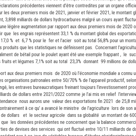
déclarations précédentes viennent d’être contredites par un organe offici
ur les deux premiers mois de 2021, janvier et février 2021, le montant g
dont, 3,898 milliards de dollars hydrocarbures malgré un cours ayant fluct
, une légère augmentation par rapport aux deux premiers mois de 2020 o
rtir que les engrais représentent 33,1 % du montant global des exportati
17,0 % et 6,7 % pour le fer et l’acier soit au total 56,8% pour un mont
res produits que les statistiques ne définissent pas. Concernant l’agricult
liment de bétail pour le poulet ayant été une exemple frappant , le suc
fruits et légumes 7,1% soit au total 23,3% donnant 99 millions de dolla
port aux deux premiers mois de 2020 où l’économie mondiale a connu u
es organisations patronales entre 50/70% % de l’appareil productif, selon
ngé, les entraves bureaucratiques freinant toujours l’investissement pro
liards de dollars entre 2021/2022 comme je l’ai mis en relief l’intervi
e tendance nous aurons une valeur des exportations fin 2021 de 25,8 mill
ntrairement à ce qu’ a avancé le ministre de l’agriculture lors de son au
s de dollars et le secteur agricole dans sa globalité un montant de 600
s que
les données précédentes ne concernent que la balance commercia
rties de devises des services qui ont fluctué entre 10/11 milliards de d