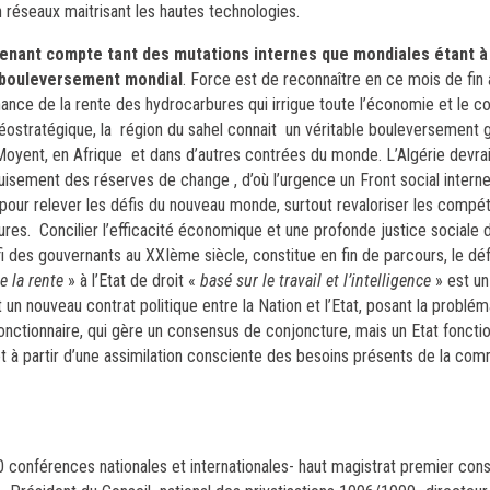
réseaux maitrisant les hautes technologies.
tenant compte tant des mutations internes que mondiales étant à 
 bouleversement mondial
. Force est de reconnaître en ce mois de fin 
ance de la rente des hydrocarbures qui irrigue toute l’économie et le co
géostratégique, la région du sahel connait un véritable bouleversement
oyent, en Afrique et dans d’autres contrées
du monde. L’Algérie devrai
isement des réserves de change , d’où l’urgence un Front social interne
f pour relever les défis du nouveau monde, surtout revaloriser les comp
res. Concilier l’efficacité économique et une profonde justice sociale 
i des gouvernants au XXIème siècle, constitue en fin de parcours, le défi
e la rente
» à l’Etat de droit «
basé sur le travail et l’intelligence
» est un
un nouveau contrat politique entre la Nation et l’Etat, posant la problém
 fonctionnaire, qui gère un consensus de conjoncture, mais un Etat foncti
, et à partir d’une assimilation consciente des besoins présents de la co
nférences nationales et internationales- haut magistrat premier consei