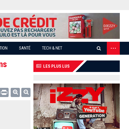
...
TION
SANTÉ
TECH & NET
ns
LES PLUS LUS
Email
Print