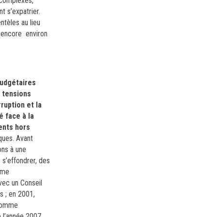
s complexes,
t s’expatrier.
ntèles au lieu
 encore environ
budgétaires
s tensions
ruption et la
é face à la
ments hors
ques. Avant
ons à une
 s’effondrer, des
omme
vec un Conseil
s ; en 2001,
 comme
 l’année 2007,