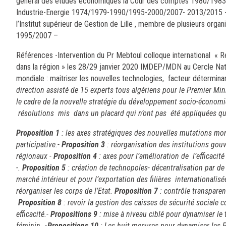
général des études économiques la Cour des comptes 1980/1983- P
Industrie-Energie 1974/1979-1990/1995-2000/2007- 2013/2015 -
l’Institut supérieur de Gestion de Lille , membre de plusieurs org
1995/2007 –
Références -Intervention du Pr Mebtoul colloque international « R
dans la région » les 28/29 janvier 2020 IMDEP/MDN au Cercle Natio
mondiale : maitriser les nouvelles technologies, facteur détermi
direction assisté de 15 experts tous algériens pour le Premier M
le cadre de la nouvelle stratégie du développement socio-économiq
résolutions mis dans un placard qui n’ont pas été appliquées qu
Proposition 1
: les axes stratégiques des nouvelles mutations mon
participative.-
Proposition 3
: réorganisation des institutions gou
régionaux -
Proposition 4
: axes pour l’amélioration de l’efficacit
-.
Proposition 5
: création de technopoles- décentralisation par de
marché intérieur et pour l’exportation des filières internationalisé
réorganiser les corps de l’Etat.
Proposition 7
: contrôle transpare
Proposition 8
: revoir la gestion des caisses de sécurité sociale c
efficacité.-
Propositions 9
: mise à niveau ciblé pour dynamiser le 
féminin.
-Propositions 10
: Les huit mesures pour dynamiser les