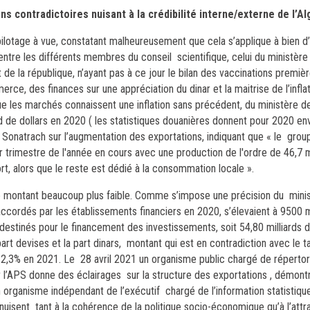
s contradictoires nuisant à la crédibilité interne/externe de l’Al
 pilotage à vue, constatant malheureusement que cela s’applique à bien d
ntre les différents membres du conseil scientifique, celui du ministère 
 de la république, n’ayant pas à ce jour le bilan des vaccinations premi
ce, des finances sur une appréciation du dinar et la maitrise de l’inflati
ue les marchés connaissent une inflation sans précédent, du ministère de 
d de dollars en 2020 ( les statistiques douanières donnent pour 2020 env
de Sonatrach sur l’augmentation des exportations,
indiquant que «
le grou
ier trimestre de l'année en cours avec une production de l'ordre de 46,7 m
rt, alors que le reste est dédié à la consommation locale ».
re montant beaucoup plus faible
.
Comme s’impose une précision
du mini
 accordés par les établissements financiers en 2020, s’élevaient à 9500 m
estinés pour le financement des investissements, soit 54,80 milliards de
part devises et la part dinars, montant qui est en contradiction avec le t
 2,3% en 2021.
Le 28 avril 2021 un organisme public chargé de répertori
par l’APS donne des éclairages sur la structure des exportations , démon
 organisme indépendant de l’exécutif chargé de l’information statistique,
uisent tant à la cohérence de la politique socio-économique qu’à l’attr