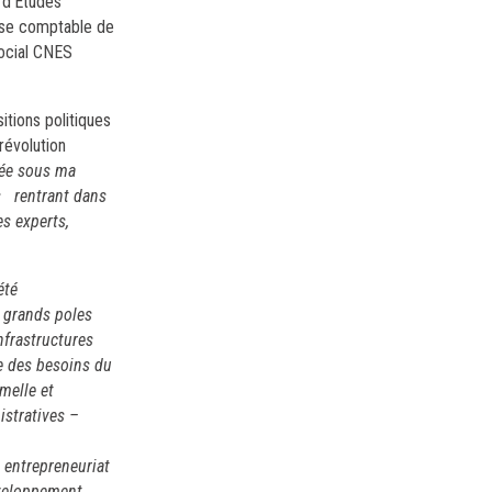
 d’Etudes
ise comptable de
Social CNES
itions politiques
révolution
isée sous ma
s rentrant dans
s experts,
été
e grands poles
nfrastructures
te des besoins du
rmelle et
istratives –
 entrepreneuriat
éveloppement