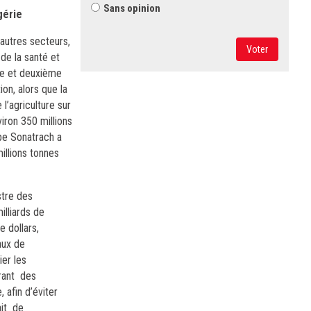
Sans opinion
gérie
’autres secteurs,
Voter
de la santé et
ère et deuxième
on, alors que la
l’agriculture sur
iron 350 millions
pe Sonatrach a
illions tonnes
stre des
illiards de
 dollars,
aux de
er les
trant des
 afin d’éviter
ait de