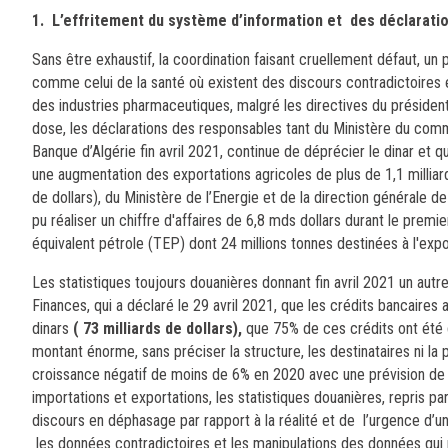
1.
L’effritement du système d’information et des déclaration
Sans être exhaustif, la coordination faisant cruellement défaut, un
comme celui de la santé où existent des discours contradictoires e
des industries pharmaceutiques, malgré les directives du président
dose, les déclarations des responsables tant du Ministère du commer
Banque d’Algérie fin avril 2021, continue de déprécier le dinar et q
une augmentation des exportations agricoles de plus de 1,1 milliar
de dollars), du Ministère de l’Energie et de la direction générale 
pu réaliser un chiffre d'affaires de 6,8 mds dollars durant le prem
équivalent pétrole (TEP) dont 24 millions tonnes destinées à l'expo
Les statistiques toujours douanières donnant fin avril 2021 un aut
Finances, qui a déclaré le 29 avril 2021, que les crédits bancaires
dinars
( 73 milliards de dollars),
que 75% de ces crédits ont été d
montant énorme, sans préciser la structure, les destinataires ni la 
croissance négatif de moins de 6% en 2020 avec une prévision de
importations et exportations, les statistiques douanières, repris 
discours en déphasage par rapport à la réalité et de l’urgence d’un
les données contradictoires et les manipulations des données qui n