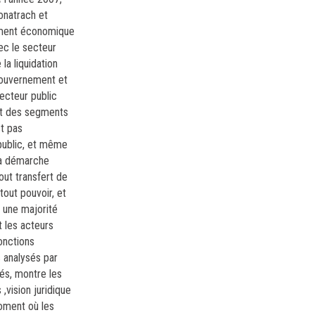
onatrach et
pement économique
ec le secteur
la liquidation
 gouvernement et
ecteur public
nt des segments
st pas
public, et même
la démarche
out transfert de
out pouvoir, et
 une majorité
 les acteurs
onctions
s analysés par
sés, montre les
,vision juridique
moment où les