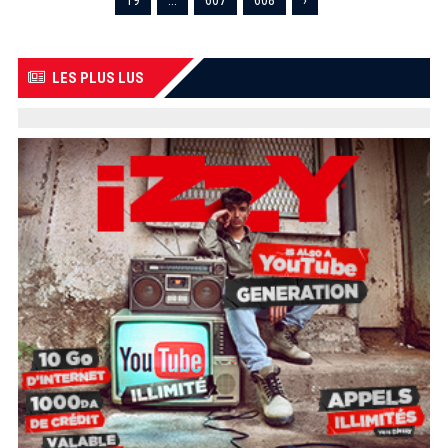
19
...
607
608
›
LES PLUS LUS