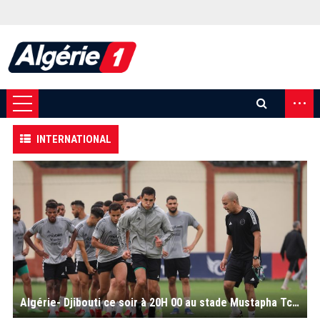
...
INTERNATIONAL
Algérie- Djibouti ce soir à 20H 00 au stade Mustapha Tchaker : une simple formalité, en attendant le Burkina Faso