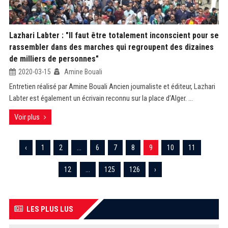
Lazhari Labter : "Il faut être totalement inconscient pour se
rassembler dans des marches qui regroupent des dizaines
de milliers de personnes"
2020-03-15
Amine Bouali
Entretien réalisé par Amine Bouali Ancien journaliste et éditeur, Lazhari
Labter est également un écrivain reconnu sur la place d’Alger. ...
Voir plus
‹
1
2
...
6
7
8
9
10
11
12
...
125
126
›
LES PLUS LUS