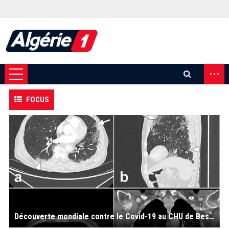
...
FOCUS
Découverte mondiale contre le Covid-19 au CHU de Besançon : un angioscanner pulmonaire plutôt qu'un scanner sans injection