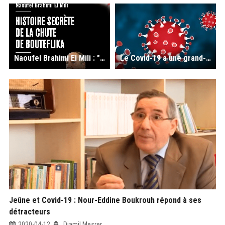
Naoufel Brahimi El Mili : "Les Ali Haddad et consorts se sont tissés d’importants appuis à l’étranger au point où ils se croyaient intouchables"
Le Covid-19 a une grand-mère, un grand-père et un arrière-grand-père : Où sont-ils ?
Jeûne et Covid-19 : Nour-Eddine Boukrouh répond à ses
détracteurs
2020-04-12
Djamil Mesrer