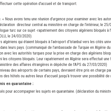
fectuer cette opération d’accueil et de transport.
e. « Nous avons tenu une réunion d’urgence pour examiner avec les autor
déclaration directeur central au ministère en charge de l’intérieur, le 25
ogue turc sur ce sujet -rapatriement des citoyens algériens bloqués à l
OLU, le 24/03/2020).
gériens qui étaient bloqués à l’aéroport d’Istanbul vers les cités unive
er dans leurs pays. (communiqué de l’ambassade de Turquie en Algérie d
n avec les autorités turques pour la prise en charge des algériens bloq
 les citoyens bloqués. Leur rapatriement en Algérie sera effectué une f
ministère des affaires étrangères in dépêche de l’APS du 27/03/2020)
 niveau des aéroports de certains pays, devraient être pris en charge p
des hôtels ou autres lieux d’accueil jusqu’à trouver une possibilité de 
is en quarantaine :
s pour accompagner les sujets en quarantaine. (déclaration du ministr