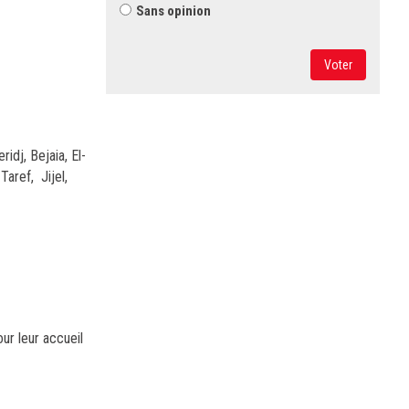
Sans opinion
Voter
idj, Bejaia, El-
aref, Jijel,
ur leur accueil