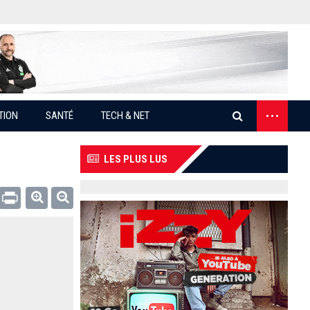
...
TION
SANTÉ
TECH & NET
LES PLUS LUS
Email
Print