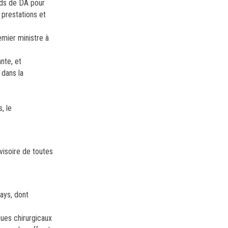
rds de DA pour
 prestations et
emier ministre à
nte, et
 dans la
, le
visoire de toutes
ays, dont
ues chirurgicaux