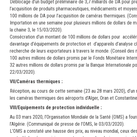
Déblocage d’un budget préliminaire de 3,7 milliards de DA pour pr
l’acquisition de produits pharmaceutiques, médicaments et moyens
100 millions de DA pour l’acquisition de caméras thermiques. (Con
Importation en une semaine pour plusieurs millions de dollars de m
la chaine 3, le 15/03/2020).
Consécration d’un montant de 100 millions de dollars pour accélére
davantage d’équipements de protection et d’appareils d’analyse ch
recherche de leurs exportateurs à travers le monde. (Conseil des 
100 autres millions de dollars promis par le Fonds Monétaire Inter
32 autres millions de dollars promis par la Banque Internationale p
22/03/2020).
VII/Caméras thermiques
:
Réception, au cours de cette semaine (23 au 28 mars 2020), d’un 
les caméras thermiques des aéroports d’Alger, Oran et Constantine.
VIII/Equipements de protection individuelle
:
Au 03 mars 2020, l’Organisation Mondiale de la Santé (OMS) a fourn
l’Algérie. (Communiqué de presse de l’OMS, le 03/03/2020).
L’OMS a constaté une hausse des prix, au niveau mondial, ceux des