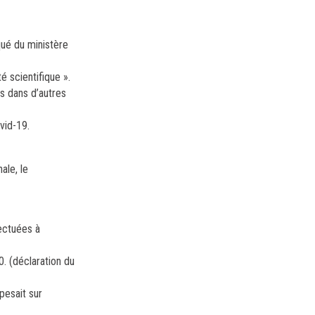
qué du ministère
é scientifique ».
es dans d’autres
ovid-19.
ale, le
fectuées à
. (déclaration du
pesait sur