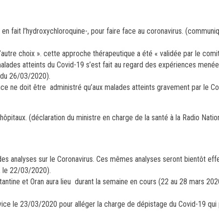
- en fait l’hydroxychloroquine-, pour faire face au coronavirus. (communi
’autre choix ». cette approche thérapeutique a été « validée par le comit
 malades atteints du Covid-19 s’est fait au regard des expériences mené
S du 26/03/2020).
ce ne doit être administré qu’aux malades atteints gravement par le C
ôpitaux. (déclaration du ministre en charge de la santé à la Radio Nation
r des analyses sur le Coronavirus. Ces mêmes analyses seront bientôt ef
, le 22/03/2020).
antine et Oran aura lieu durant la semaine en cours (22 au 28 mars 2020
rvice le 23/03/2020 pour alléger la charge de dépistage du Covid-19 qui 