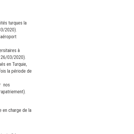
ités turques la
/03/2020).
’aéroport
rsitaires à
u 26/03/2020).
ués en Turquie,
ois la période de
ar nos
rapatriement).
e en charge de la