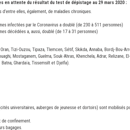
 en attente du résultat du test de dépistage au 29 mars 2020 :
 d’entre elles, également, de maladies chroniques.
nnes infectées par le Coronavirus a doublé (de 230 à 511 personnes)
nnes décédées a, aussi, doublé (de 17 à 31 personnes)
 Oran, Tizi-Ouzou, Tipaza, Tlemcen, Sétif, Skikda, Annaba, Bordj-Bou-Arrer
aghi, Mostaganem, Guelma, Souk-Ahras, Khenchela, Adrar, Relizane, El-T
 Batna, Ghardaïa, Tissemsilt et Djelfa).
(cités universitaires, auberges de jeunesse et dortoirs) sont mobilisés po
ux de confinement.
urs bagages.