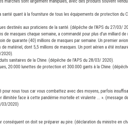
es marchés sont largement manipulés, avec des produits souvent vendus 
la santé quant à la fourniture de tous les équipements de protection du 
ques destinés aux praticiens de la santé. (dépêche de l’APS du 27/03/ 2
illions de masques chaque semaine, a commandé pour plus d’un milliard d
oin de quarante (40) millions de masques par semaine. Un premier avion
de matériel, dont 5,5 millions de masques. Un pont aérien a été instaur
/2020).
oduits sanitaires de la Chine. (dépêche de l’APS du 28/03/ 2020).
es, 20.000 lunettes de protection et 300.000 gants à la Chine. (dépêch
rté pour nous tous car vous combattez avec des moyens, parfois insuffisa
 illimitée face à cette pandémie mortelle et virulente …. ». (message d
26/03/2020)
r conséquent on doit se préparer au pire. (déclaration du ministre en ch