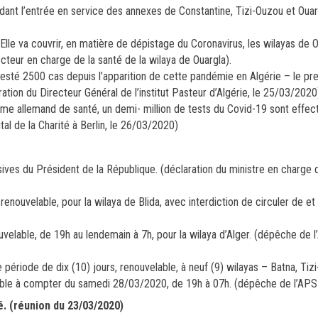
dant l’entrée en service des annexes de Constantine, Tizi-Ouzou et Ouarg
le va couvrir, en matière de dépistage du Coronavirus, les wilayas de O
recteur en charge de la santé de la wilaya de Ouargla).
a testé 2500 cas depuis l’apparition de cette pandémie en Algérie – le p
aration du Directeur Général de l’institut Pasteur d’Algérie, le 25/03/2020
tème allemand de santé, un demi- million de tests du Covid-19 sont effe
tal de la Charité à Berlin, le 26/03/2020)
ves du Président de la République. (déclaration du ministre en charge de
enouvelable, pour la wilaya de Blida, avec interdiction de circuler de et
uvelable, de 19h au lendemain à 7h, pour la wilaya d’Alger. (dépêche de 
période de dix (10) jours, renouvelable, à neuf (9) wilayas – Batna, Tizi
cable à compter du samedi 28/03/2020, de 19h à 07h. (dépêche de l’AP
é. (réunion du 23/03/2020)