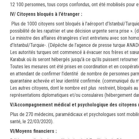
12 100 personnes, tous corps confondus, ont été mobilisés pour ef
IV/ Citoyens bloqués à l’étranger :
Plus de 1000 citoyens sont bloqués à l’aéroport d’Istanbul/Turqui
possibilité de les rapatrier et une décision urgente serra prise ». (
Le ministre des affaires étrangères s’est entretenu avec son homol
d’Istanbul/Turquie-. (Dépêche de l’agence de presse turque ANAD
Les autorités turques ont commencé à évacuer nos frères et sœurs al
Karabuk où ils seront hébergés jusqu’à ce qu’ils puissent retourn
Toutes les mesures ont été prises en coordination et en coopératio
en attendant de confirmer l’identité de nombre de personnes parmi
quarantaine achevée et leur identité confirmée. (communiqué du 
Les autres citoyens, dont le nombre est plus restreint, bloqués au
représentations diplomatiques et/ou consulaires (hébergement dans 
V/Accompagnement médical et psychologique des citoyens m
Plus de 270 médecins, paramédicaux et psychologues sont mobilisé
santé, le 22/03/2020).
VI/Moyens financiers
: