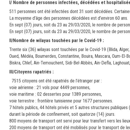
I/ Nombre de personnes infectées, décédées et hospitalisées
511 personnes ont été infectées dont 31 sont décédées. Certaines
La moyenne d’âge des personnes décédées est d’environ 60 ans.
En sept (07) jours, soit du 23 au 29/03/2020, le nombre de perso
En sept (07) jours, soit du 23 au 29/03/2020, le nombre de perso
II/Nombre de wilayas touchées par le Covid-19 :
Trente six (36) wilayas sont touchées par le Covid-19 (Blida, Alger,
Oued, Médéa, Boumerdes, Constantine, Bouira, Mascara, Oum-El-Bou
Biskra, Chlef, Ain-Temouchent, Sidi-Bel-Abbès, Ain-Defla, Laghouat,
III/Citoyens rapatriés
:
7515 citoyens ont été rapatriés de l’étranger par :
voie aérienne : 21 vols pour 4449 personnes,
voie maritime : 02 dessertes pour 1389 personnes,
voie terrestre : frontière tunisienne pour 1677 personnes.
7 hôtels publics, 44 hôtels privés et 5 autres structures publiques 
durant la période de confinement, soit quatorze (14) jours.
800 moyens de transport ont servi pour leur transfert vers les lie
200 moyens de transport ont été mobilisés pour le transport de le