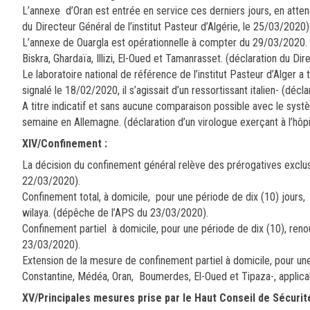
L’annexe d’Oran est entrée en service ces derniers jours, en atten
du Directeur Général de l’institut Pasteur d’Algérie, le 25/03/2020)
L’annexe de Ouargla est opérationnelle à compter du 29/03/2020. El
Biskra, Ghardaïa, Illizi, El-Oued et Tamanrasset. (déclaration du Di
Le laboratoire national de référence de l’institut Pasteur d’Alger 
signalé le 18/02/2020, il s’agissait d’un ressortissant italien- (décl
A titre indicatif et sans aucune comparaison possible avec le sys
semaine en Allemagne. (déclaration d’un virologue exerçant à l’hôpi
XIV/Confinement :
La décision du confinement général relève des prérogatives exclusi
22/03/2020).
Confinement total, à domicile, pour une période de dix (10) jours, r
wilaya. (dépêche de l’APS du 23/03/2020).
Confinement partiel à domicile, pour une période de dix (10), reno
23/03/2020).
Extension de la mesure de confinement partiel à domicile, pour une 
Constantine, Médéa, Oran, Boumerdes, El-Oued et Tipaza-, appli
XV/Principales mesures prise par le Haut Conseil de Sécurit