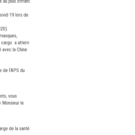
au plus offrant.
Covid-19 lors de
020).
e masques,
 cargo a atterri
é avec la Chine
e de l’APS du
nts, vous
e Monsieur le
arge de la santé