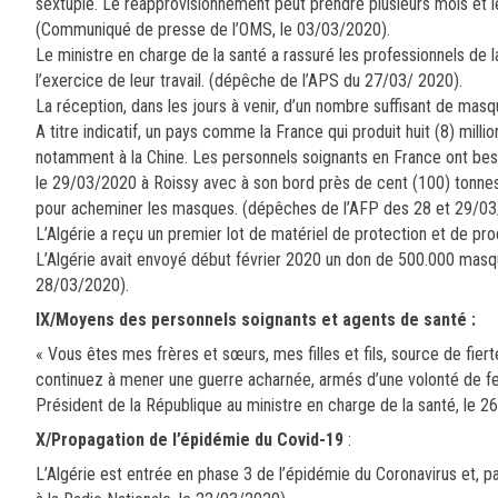
sextuplé. Le réapprovisionnement peut prendre plusieurs mois et l
(Communiqué de presse de l’OMS, le 03/03/2020).
Le ministre en charge de la santé a rassuré les professionnels de 
l’exercice de leur travail. (dépêche de l’APS du 27/03/ 2020).
La réception, dans les jours à venir, d’un nombre suffisant de mas
A titre indicatif, un pays comme la France qui produit huit (8) m
notamment à la Chine. Les personnels soignants en France ont bes
le 29/03/2020 à Roissy avec à son bord près de cent (100) tonnes 
pour acheminer les masques. (dépêches de l’AFP des 28 et 29/03
L’Algérie a reçu un premier lot de matériel de protection et de pr
L’Algérie avait envoyé début février 2020 un don de 500.000 masqu
28/03/2020).
IX/Moyens des personnels soignants et agents de santé :
« Vous êtes mes frères et sœurs, mes filles et fils, source de fie
continuez à mener une guerre acharnée, armés d’une volonté de fer
Président de la République au ministre en charge de la santé, le 
X/Propagation de l’épidémie du Covid-19
:
L’Algérie est entrée en phase 3 de l’épidémie du Coronavirus et, pa