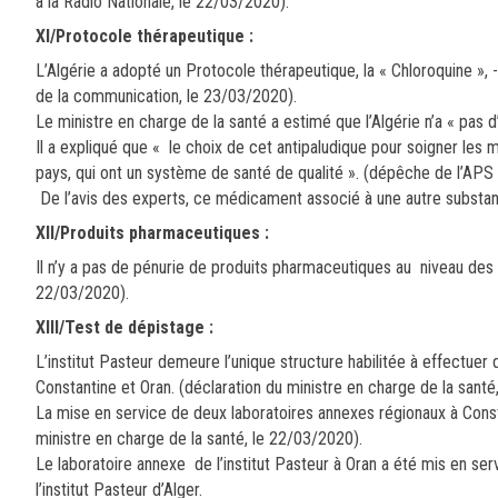
à la Radio Nationale, le 22/03/2020).
XI/Protocole thérapeutique :
L’Algérie a adopté un Protocole thérapeutique, la « Chloroquine », 
de la communication, le 23/03/2020).
Le ministre en charge de la santé a estimé que l’Algérie n’a « pas d
Il a expliqué que « le choix de cet antipaludique pour soigner les
pays, qui ont un système de santé de qualité ». (dépêche de l’AP
De l’avis des experts, ce médicament associé à une autre substan
XII/Produits pharmaceutiques :
Il n’y a pas de pénurie de produits pharmaceutiques au niveau des h
22/03/2020).
XIII/Test de dépistage :
L’institut Pasteur demeure l’unique structure habilitée à effectue
Constantine et Oran. (déclaration du ministre en charge de la santé
La mise en service de deux laboratoires annexes régionaux à Const
ministre en charge de la santé, le 22/03/2020).
Le laboratoire annexe de l’institut Pasteur à Oran a été mis en se
l’institut Pasteur d’Alger.