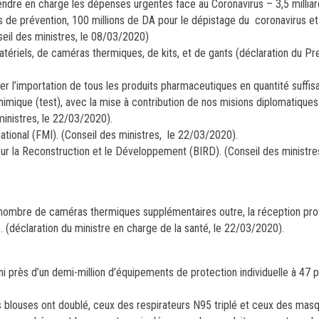
endre en charge les dépenses urgentes face au Coronavirus – 3,5 millia
 de prévention, 100 millions de DA pour le dépistage du coronavirus et
seil des ministres, le 08/03/2020)
atériels, de caméras thermiques, de kits, et de gants (déclaration du Pr
r l’importation de tous les produits pharmaceutiques en quantité suffisa
imique (test), avec la mise à contribution de nos misions diplomatiques
ministres, le 22/03/2020).
national (FMI). (Conseil des ministres, le 22/03/2020).
our la Reconstruction et le Développement (BIRD). (Conseil des ministres
nombre de caméras thermiques supplémentaires outre, la réception pro
 (déclaration du ministre en charge de la santé, le 22/03/2020).
i près d’un demi-million d’équipements de protection individuelle à 47 p
 blouses ont doublé, ceux des respirateurs N95 triplé et ceux des masq