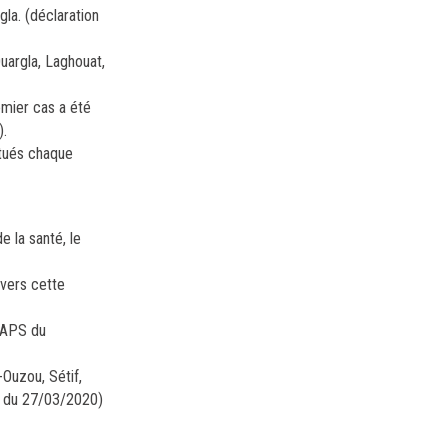
la. (déclaration
uargla, Laghouat,
remier cas a été
).
ctués chaque
 la santé, le
 vers cette
l’APS du
-Ouzou, Sétif,
S du 27/03/2020)