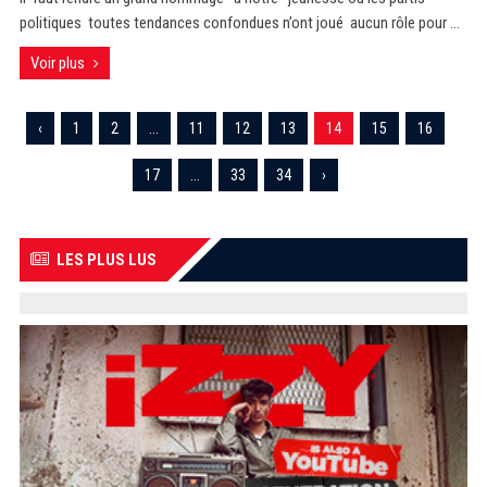
politiques toutes tendances confondues n’ont joué aucun rôle pour ...
Voir plus
‹
1
2
...
11
12
13
14
15
16
17
...
33
34
›
LES PLUS LUS