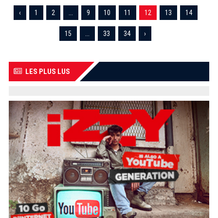
‹
1
2
...
9
10
11
12
13
14
15
...
33
34
›
LES PLUS LUS