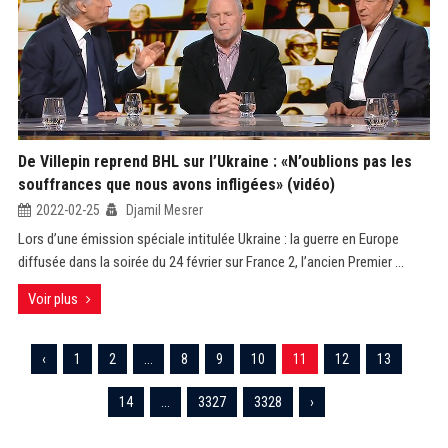
De Villepin reprend BHL sur l’Ukraine : «N’oublions pas les
souffrances que nous avons infligées» (vidéo)
2022-02-25
Djamil Mesrer
Lors d’une émission spéciale intitulée Ukraine : la guerre en Europe
diffusée dans la soirée du 24 février sur France 2, l’ancien Premier ...
Voir plus
‹
1
2
...
8
9
10
11
12
13
14
...
3327
3328
›