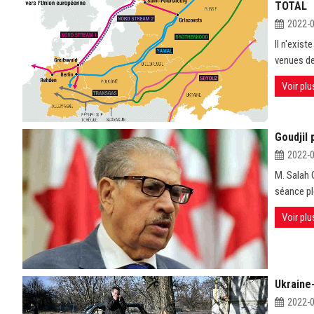
TOTAL
2022-
Il n'exis
venues de 
Voir plu
Goudjil 
2022-
M. Salah 
séance plé
Voir plu
Ukraine-
2022-