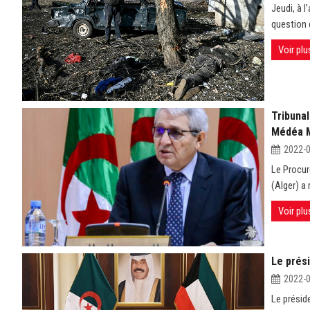
Jeudi, à l
question 
Voir plu
Tribunal
Médéa M
2022-
Le Procur
(Alger) a 
Voir plu
Le prési
2022-
Le présid