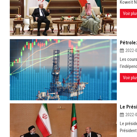
Koweït Na
Voir plu
Pétrole:
2022-
Les cours
l'indépend
Voir plu
Le Prés
2022-
Le présid
Président 