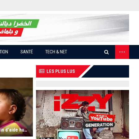
...
TION
SANTÉ
TECH & NET
LES PLUS LUS
Syrie : 14,6 millions de personnes ont besoin d'aide humanitaire