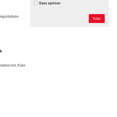
Sans opinion
 importations
Voter
on
 nation lors d'une