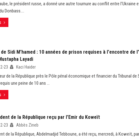
’aube, le président russe, a donné une autre tournure au conflit entre l’Ukraine e
du Donbass....
s
 de Sidi M'hamed : 10 années de prison requises à l'encontre de l
ustapha Layadi
02-23
Kaci Haider
eur de la République près le Pôle pénal économique et financier du Tribunal de
requis une peine de 10 ans ...
s
dent de la République reçu par l'Emir du Koweït
02-23
Abbès Zineb
ent de la République, Abdelmadjid Tebboune, a été reçu, mercredi, à Koweït, par 