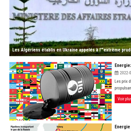
Les Algériens établis en Ukraine appelés à l'"extrême pru
Energie:
2022-
Les prix d
propulsant
Voir plu
Energie 