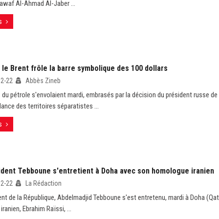
waf Al-Ahmad Al-Jaber ...
s
 le Brent frôle la barre symbolique des 100 dollars
02-22
Abbès Zineb
 du pétrole s'envolaient mardi, embrasés par la décision du président russe de
ance des territoires séparatistes ...
s
ident Tebboune s'entretient à Doha avec son homologue iranien
02-22
La Rédaction
ent de la République, Abdelmadjid Tebboune s'est entretenu, mardi à Doha (Qata
iranien, Ebrahim Raïssi, ...