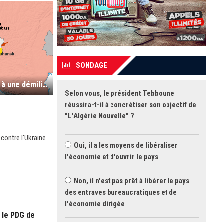
SONDAGE
Poutine : "Nous nous efforcerons d’arriver à une démilitarisation et une dénazification de l’Ukraine"
Selon vous, le président Tebboune
réussira-t-il à concrétiser son objectif de
"L'Algérie Nouvelle" ?
 contre l'Ukraine
Oui, il a les moyens de libéraliser
l'économie et d'ouvrir le pays
Non, il n'est pas prêt à libérer le pays
des entraves bureaucratiques et de
l'économie dirigée
 le PDG de