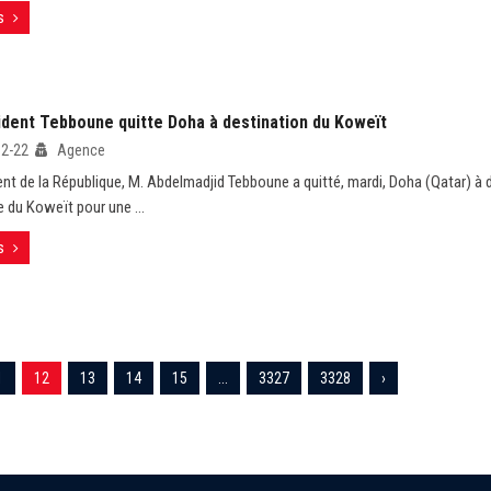
s
ident Tebboune quitte Doha à destination du Koweït
02-22
Agence
ent de la République, M. Abdelmadjid Tebboune a quitté, mardi, Doha (Qatar) à 
re du Koweït pour une ...
s
1
12
13
14
15
...
3327
3328
›