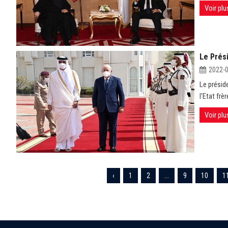
Voir plu
Le Prés
2022-
Le présid
l'Etat frè
Voir plu
‹
1
2
...
9
10
1