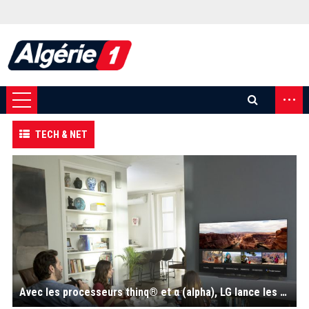
...
TECH & NET
Avec les processeurs thinq® et α (alpha), LG lance les bases de la télé du futur