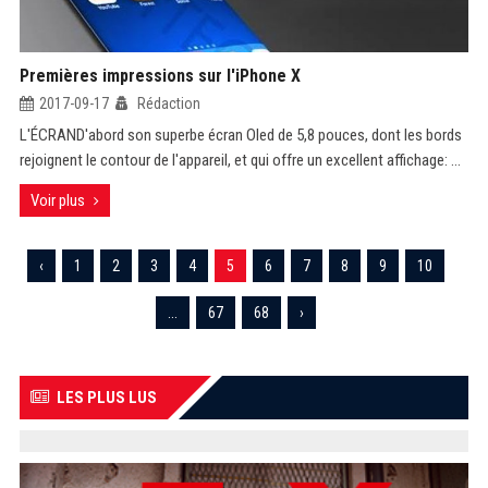
Premières impressions sur l'iPhone X
2017-09-17
Rédaction
L'ÉCRAND'abord son superbe écran Oled de 5,8 pouces, dont les bords
rejoignent le contour de l'appareil, et qui offre un excellent affichage: ...
Voir plus
‹
1
2
3
4
5
6
7
8
9
10
...
67
68
›
LES PLUS LUS