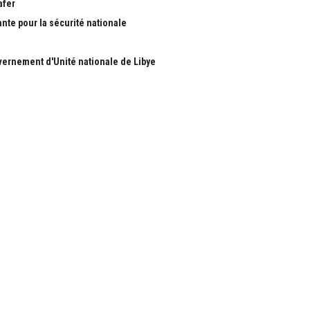
afer
ante pour la sécurité nationale
ernement d'Unité nationale de Libye
S
RUBRIQUES
Nous
Actualité
ous
économie
Politique
les
International
Société