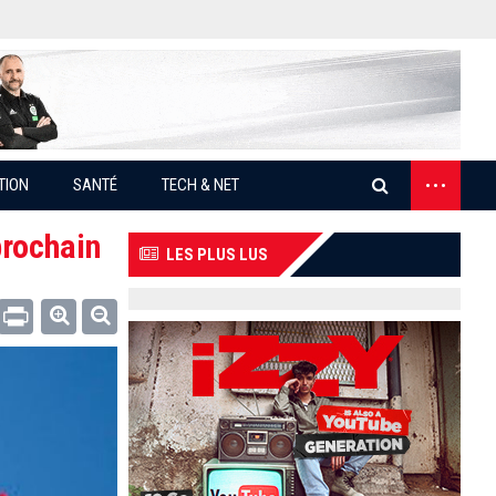
...
TION
SANTÉ
TECH & NET
prochain
LES PLUS LUS
Email
Print