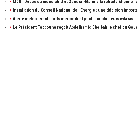
MDN : Décès du moudjahid et Général-Major à la retraite Ahçène T
Installation du Conseil National de l'Energie : une décision import
Alerte météo : vents forts mercredi et jeudi sur plusieurs wilayas
Le Président Tebboune reçoit Abdelhamid Dbeibah le chef du Gouv
À PROPOS DE ALGÉRIE1
LIENS UTILE
à propos de 
Contactez-n
Publicités
Retrouvez les sujets d'actualités politiques,
économiques et sociales en temps réel et en
Mentions léga
direct. Algérie1 explore, observe, ausculte, scrute
et décrit l'actualité Algérienne.