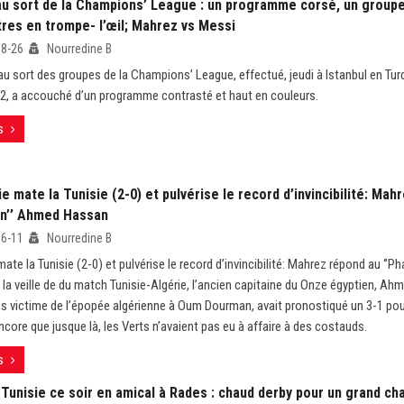
au sort de la Champions’ League : un programme corsé, un groupe
tres en trompe- l’œil; Mahrez vs Messi
08-26
Nourredine B
au sort des groupes de la Champions’ League, effectué, jeudi à Istanbul en Turqu
22, a accouché d’un programme contrasté et haut en couleurs.
s
ie mate la Tunisie (2-0) et pulvérise le record d’invincibilité: Ma
on’’ Ahmed Hassan
06-11
Nourredine B
mate la Tunisie (2-0) et pulvérise le record d’invincibilité: Mahrez répond au ‘’
la veille de du match Tunisie-Algérie, l’ancien capitaine du Onze égyptien, A
 victime de l’épopée algérienne à Oum Dourman, avait pronostiqué un 3-1 pour
ncore que jusque là, les Verts n’avaient pas eu à affaire à des costauds.
s
Tunisie ce soir en amical à Rades : chaud derby pour un grand ch