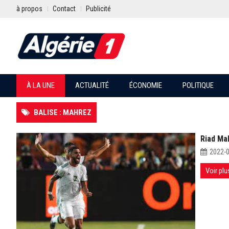
à propos
Contact
Publicité
À LA UNE
ACTUALITÉ
ÉCONOMIE
POLITIQUE
BALISE : MAHREZ
Riad Mah
2022-
Voir plu