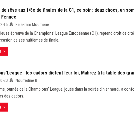
 de rêve aux 1/8e de finales de la C1, ce soir : deux chocs, un so
 Fennec
02-15
Belakram Moumène
gieuse épreuve de la Champions’ League Européenne (C1), reprend droit de cité
occasion de ses huitièmes de finale.
s
s’League : les cadors dictent leur loi, Mahrez à la table des gr
10-20
Nourredine B
ème journée de la Champions’ League, jouée dans la soirée d’hier mardi, a confo
ns des cadors.
s