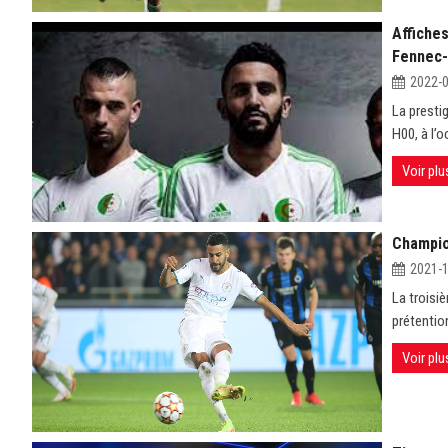
Affiches
Fennec-
2022-
La presti
H00, à l’
Voir plu
Champion
2021-
La troisi
prétentio
Voir plu