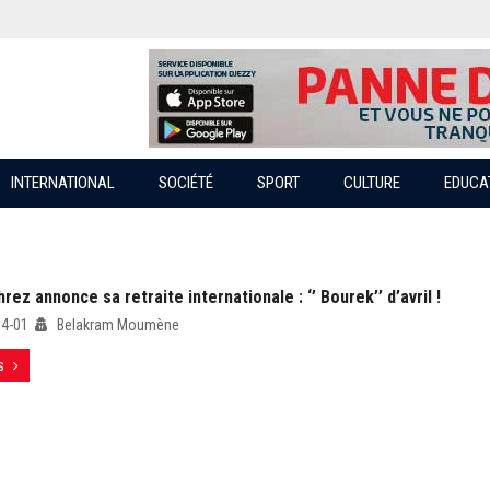
INTERNATIONAL
SOCIÉTÉ
SPORT
CULTURE
EDUCA
rez annonce sa retraite internationale : ‘’ Bourek’’ d’avril !
04-01
Belakram Moumène
s