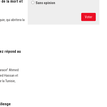
 de la mort et
Sans opinion
Voter
ie, qui abritera la
hrez répond au
Pharaon’’ Ahmed
hmed Hassan et
 la Tunisie,
allenge