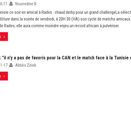
06-11
Nourredine B
unisie ce soir en amical à Rades : chaud derby pour un grand challengeLa sélec
clôture dans la soirée de vendredi, à 20H 30 (HA) son cycle de matchs amicaux.
de Rades, elle aura comme moindre enjeu un record africain à pulvériser.
s
 "il n’y a pas de favoris pour la CAN et le match face à la Tunisie s
01-17
Abbès Zineb
s