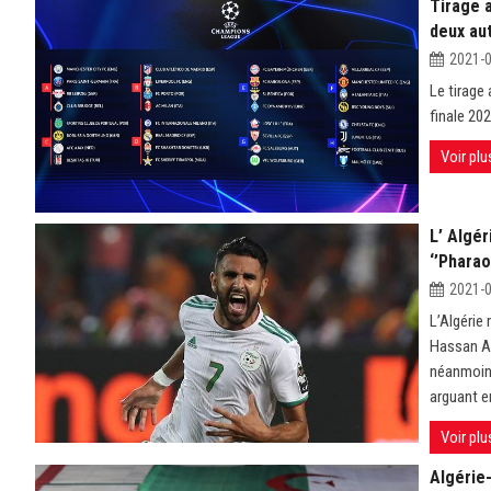
Tirage 
deux au
2021-
Le tirage 
finale 20
Voir plu
L’ Algér
‘’Phara
2021-
L’Algérie 
Hassan A 
néanmoins
arguant e
Voir plu
Algérie-