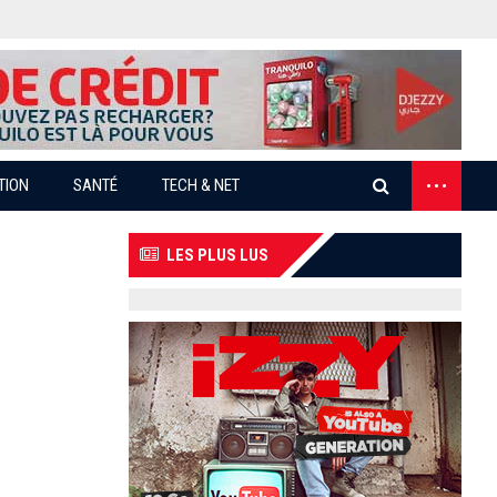
...
TION
SANTÉ
TECH & NET
LES PLUS LUS