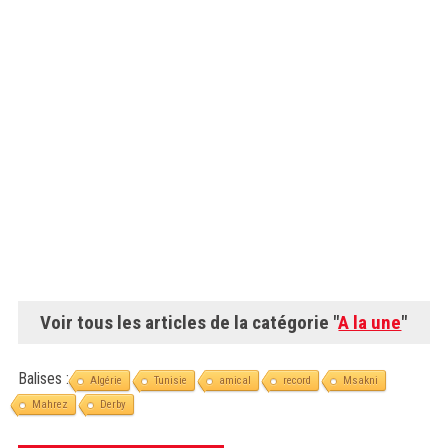
Voir tous les articles de la catégorie "
A la une
"
Balises :
Algérie
Tunisie
amical
record
Msakni
Mahrez
Derby