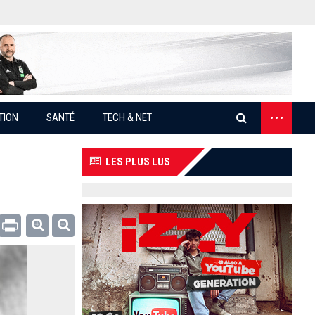
...
TION
SANTÉ
TECH & NET
LES PLUS LUS
Email
Print