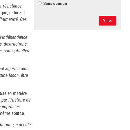
Sans opinion
r résistance
ique, estimant
l'humanité. Ces
Voter
à l'indépendance
s, destructions
es conceptuelles
al algérien ainsi
cune façon, être
aise en matière
par I'Histoire de
 compris les
a même source.
ebboune, a décidé