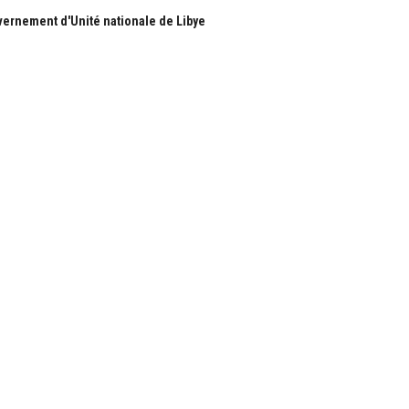
ernement d'Unité nationale de Libye
S
RUBRIQUES
Nous
Actualité
ous
économie
Politique
les
International
Société