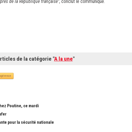
près de la République française"
, conclut le communiqué.
rticles de la catégorie "
A la une
"
ngérence
chez Poutine, ce mardi
afer
ante pour la sécurité nationale