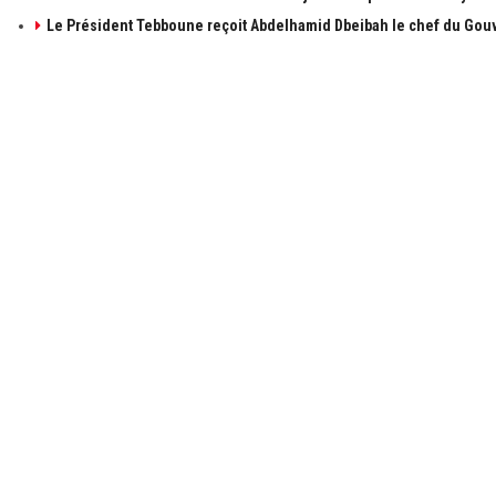
Le Président Tebboune reçoit Abdelhamid Dbeibah le chef du Gouv
À PROPOS DE ALGÉRIE1
LIENS UTILE
à propos de 
Contactez-n
Publicités
Retrouvez les sujets d'actualités politiques,
économiques et sociales en temps réel et en
Mentions léga
direct. Algérie1 explore, observe, ausculte, scrute
et décrit l'actualité Algérienne.
© 2021 Algerie1.com - Tous droits réservés.