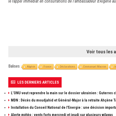
le rappel immédiat en consultations de l'ambassadeur d'Algérie au
Voir tous les a
Balises :
Algérie
France
Déclarations
Emmanuel Macron
I
LES DERNIERS ARTICLES
L’ONU veut reprendre la main sur le dossier ukrainien : Guterres 
MDN : Décès du moudjahid et Général-Major à la retraite Ahçène T
Installation du Conseil National de l'Energie : une décision import
Alerte météo : vents forts mercredi et jeudi sur plusieurs wilayas