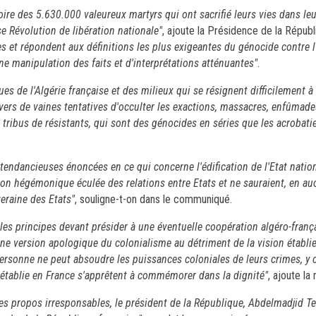
ire des 5.630.000 valeureux martyrs qui ont sacrifié leurs vies dans leu
se Révolution de libération nationale"
, ajoute la Présidence de la Républ
es et répondent aux définitions les plus exigeantes du génocide contre 
une manipulation des faits et d'interprétations atténuantes"
.
es de l'Algérie française et des milieux qui se résignent difficilement 
avers de vaines tentatives d'occulter les exactions, massacres, enfûmade
 tribus de résistants, qui sont des génocides en séries que les acrobati
 tendancieuses énoncées en ce qui concerne l'édification de l'Etat nation
tion hégémonique éculée des relations entre Etats et ne sauraient, en au
veraine des Etats"
, souligne-t-on dans le communiqué.
es principes devant présider à une éventuelle coopération algéro-franç
une version apologique du colonialisme au détriment de la vision établie 
ni personne ne peut absoudre les puissances coloniales de leurs crimes, y
établie en France s'apprêtent à commémorer dans la dignité"
, ajoute l
ces propos irresponsables, le président de la République, Abdelmadjid T