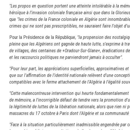
"Les propos en question portent une atteinte intolérable à la mémo
héroïque à l'invasion coloniale française ainsi que dans la Glorieu
que
"les crimes de la France coloniale en Algérie sont innombrabl
crimes qui ne sont pas prescriptibles, ne sauraient faire l'objet d'
Pour la Présidence de la République,
"la propension des nostalgiqu
pleine que les Algériens ont gagnée de haute lutte, s'exprime à tr
de villages, des centaines de +Oradour-Sur-Glane+, éradications de
et les raccourcis politiques ne parviendront jamais à occulter"
.
"Pour leur part, les appréciations superficielles, approximatives et
que sur l'affirmation de l'identité nationale relèvent d'une concep
compatibles avec le ferme attachement de l'Algérie à l'égalité sou
"Cette malencontreuse intervention qui heurte fondamentalement l
de mémoire, a l'incorrigible défaut de tendre vers la promotion d'
la légitimité de luttes de la libération nationale, alors que rien 
massacres du 17 octobre à Paris dont l'Algérie et sa communauté 
"Face à la situation particulièrement inadmissible engendrée par 