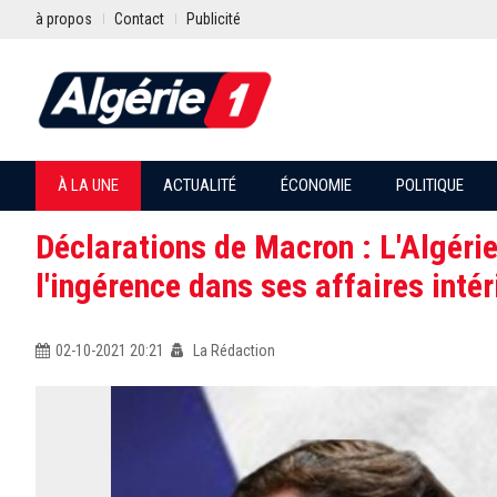
à propos
Contact
Publicité
À LA UNE
ACTUALITÉ
ÉCONOMIE
POLITIQUE
Déclarations de Macron : L'Algérie
l'ingérence dans ses affaires intér
02-10-2021 20:21
La Rédaction