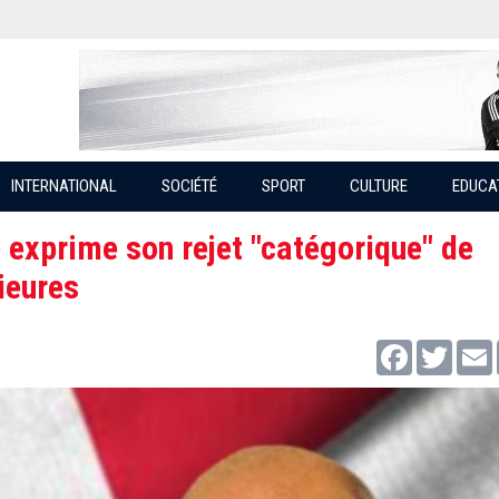
INTERNATIONAL
SOCIÉTÉ
SPORT
CULTURE
EDUCA
 exprime son rejet "catégorique" de
ieures
Facebook
Twitter