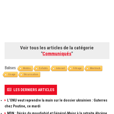
Voir tous les articles de la catégorie
"
Communiqués
"
Balises :
Moblis
Enfabts
Internet
Filtrage
Meetmob
Usage
Sécurisation
LES DERNIERS ARTICLES
L’ONU veut reprendre la main sur le dossier ukrainien : Guterres
chez Poutine, ce mardi
MDN : Décès du moudjahid et Général-Major à la retraite Ahçène