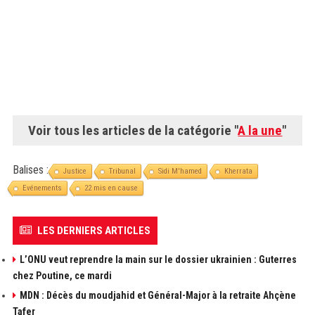
Voir tous les articles de la catégorie "
A la une
"
Balises :
Justice
Tribunal
Sidi M'hamed
Kherrata
Evénements
22 mis en cause
LES DERNIERS ARTICLES
L’ONU veut reprendre la main sur le dossier ukrainien : Guterres
chez Poutine, ce mardi
MDN : Décès du moudjahid et Général-Major à la retraite Ahçène
Tafer