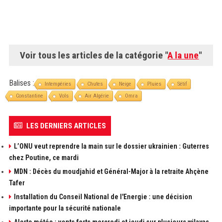
Voir tous les articles de la catégorie "
A la une
"
Balises :
Intempéries
Chutes
Neige
Pluies
Sétif
Constantine
Vols
Air Algérie
Omra
LES DERNIERS ARTICLES
L’ONU veut reprendre la main sur le dossier ukrainien : Guterres
chez Poutine, ce mardi
MDN : Décès du moudjahid et Général-Major à la retraite Ahçène
Tafer
Installation du Conseil National de l'Energie : une décision
importante pour la sécurité nationale
Alerte météo : vents forts mercredi et jeudi sur plusieurs wilayas