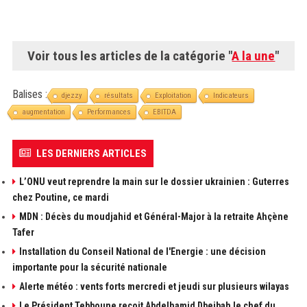
Voir tous les articles de la catégorie "
A la une
"
Balises :
djezzy
résultats
Exploitation
Indicateurs
augmentation
Performances
EBITDA
LES DERNIERS ARTICLES
L’ONU veut reprendre la main sur le dossier ukrainien : Guterres
chez Poutine, ce mardi
MDN : Décès du moudjahid et Général-Major à la retraite Ahçène
Tafer
Installation du Conseil National de l'Energie : une décision
importante pour la sécurité nationale
Alerte météo : vents forts mercredi et jeudi sur plusieurs wilayas
Le Président Tebboune reçoit Abdelhamid Dbeibah le chef du