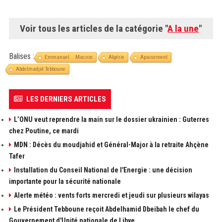
Voir tous les articles de la catégorie "
A la une
"
Balises :
Emmanuel Macron
Algérie
Apaisement
Abdelmadjid Tebboune
LES DERNIERS ARTICLES
L’ONU veut reprendre la main sur le dossier ukrainien : Guterres
chez Poutine, ce mardi
MDN : Décès du moudjahid et Général-Major à la retraite Ahçène
Tafer
Installation du Conseil National de l'Energie : une décision
importante pour la sécurité nationale
Alerte météo : vents forts mercredi et jeudi sur plusieurs wilayas
Le Président Tebboune reçoit Abdelhamid Dbeibah le chef du
Gouvernement d'Unité nationale de Libye