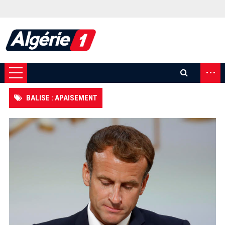
...
BALISE : APAISEMENT