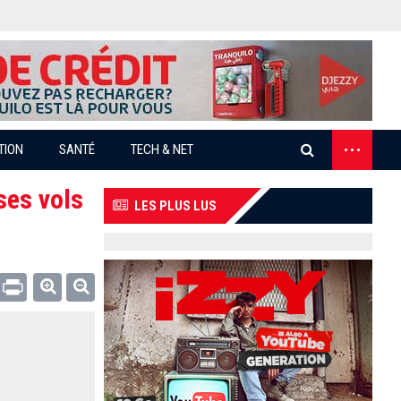
...
TION
SANTÉ
TECH & NET
ses vols
LES PLUS LUS
Email
Print