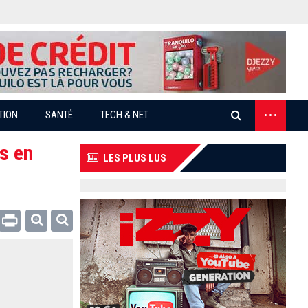
...
TION
SANTÉ
TECH & NET
s en
LES PLUS LUS
Email
Print