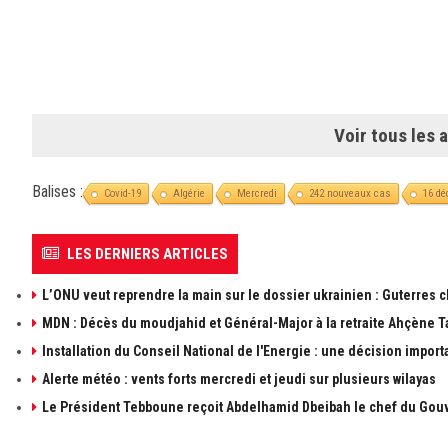
Voir tous les a
Balises :
Covid-19
Algérie
Mercredi
242 nouveaux cas
16 dé
LES DERNIERS ARTICLES
L’ONU veut reprendre la main sur le dossier ukrainien : Guterres 
MDN : Décès du moudjahid et Général-Major à la retraite Ahçène T
Installation du Conseil National de l'Energie : une décision import
Alerte météo : vents forts mercredi et jeudi sur plusieurs wilayas
Le Président Tebboune reçoit Abdelhamid Dbeibah le chef du Gouv