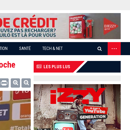
...
TION
SANTÉ
TECH & NET
coche
LES PLUS LUS
Email
Print