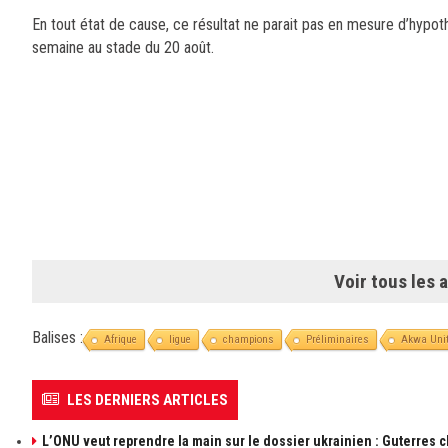
En tout état de cause, ce résultat ne parait pas en mesure d’hypot
semaine au stade du 20 août.
Voir tous les a
Balises :
Afrique
ligue
champions
Préliminaires
Akwa Uni
LES DERNIERS ARTICLES
L’ONU veut reprendre la main sur le dossier ukrainien : Guterres 