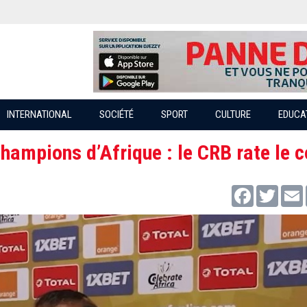
INTERNATIONAL
SOCIÉTÉ
SPORT
CULTURE
EDUCA
champions d’Afrique : le CRB rate le 
Facebook
Twitter