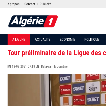
à propos
Contact
Publicité
À LA UNE
ACTUALITÉ
ÉCONOMIE
POLITIQUE
Tour préliminaire de la Ligue des 
13-09-2021 07:18
Belakram Moumène