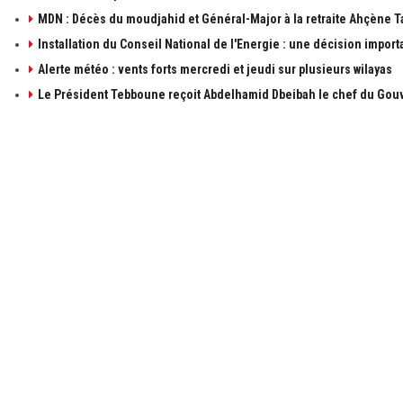
MDN : Décès du moudjahid et Général-Major à la retraite Ahçène T
Installation du Conseil National de l'Energie : une décision import
Alerte météo : vents forts mercredi et jeudi sur plusieurs wilayas
Le Président Tebboune reçoit Abdelhamid Dbeibah le chef du Gouv
À PROPOS DE ALGÉRIE1
LIENS UTILE
à propos de 
Contactez-n
Publicités
Retrouvez les sujets d'actualités politiques,
économiques et sociales en temps réel et en
Mentions léga
direct. Algérie1 explore, observe, ausculte, scrute
et décrit l'actualité Algérienne.