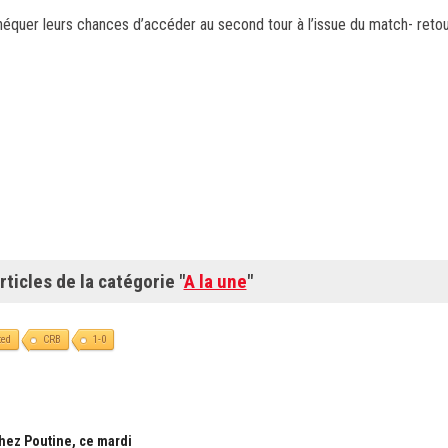
héquer leurs chances d’accéder au second tour à l’issue du match- retou
rticles de la catégorie "
A la une
"
ted
CRB
1-0
chez Poutine, ce mardi