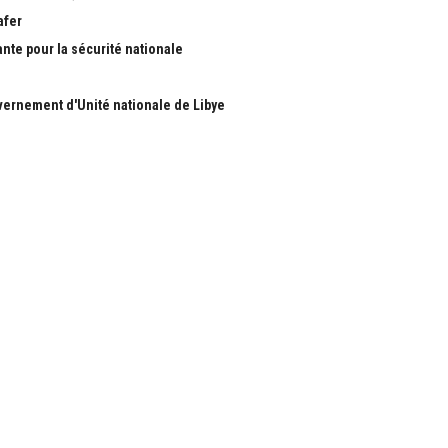
afer
ante pour la sécurité nationale
ernement d'Unité nationale de Libye
S
RUBRIQUES
Nous
Actualité
ous
économie
Politique
les
International
Société