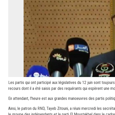
Les partis qui ont participé aux législatives du 12 juin sont toujour
recours dont il a été saisis par des requérants qui espèrent une mod
En attendant, l'heure est aux grandes manoeuvres des partis politiq
Ainsi, le patron du RND, Tayeb Zitouni, a réuni mercredi les secrét
le groupe des indépendants et le parti El Moustakbel dans le cadre d