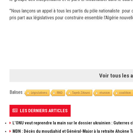
"Nous lançons un appel à tous les partis du pôle nationaliste pour c
pris part aux législatives pour construire ensemble l'Algérie nouvel
Voir tous les a
Balises :
Législatives
RND
Tayeb Zitouni
réunion
coalition
LES DERNIERS ARTICLES
L’ONU veut reprendre la main sur le dossier ukrainien : Guterres 
MDN : Décès du moudjahid et Général-Major à la retraite Ahçène T