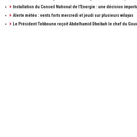
Installation du Conseil National de l'Energie : une décision import
Alerte météo : vents forts mercredi et jeudi sur plusieurs wilayas
Le Président Tebboune reçoit Abdelhamid Dbeibah le chef du Gouv
À PROPOS DE ALGÉRIE1
LIENS UTILE
à propos de 
Contactez-n
Publicités
Retrouvez les sujets d'actualités politiques,
économiques et sociales en temps réel et en
Mentions léga
direct. Algérie1 explore, observe, ausculte, scrute
et décrit l'actualité Algérienne.