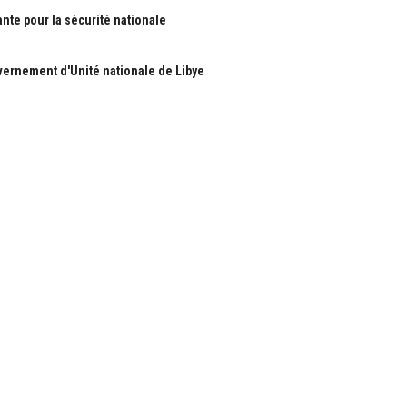
ante pour la sécurité nationale
ernement d'Unité nationale de Libye
S
RUBRIQUES
Nous
Actualité
ous
économie
Politique
les
International
Société