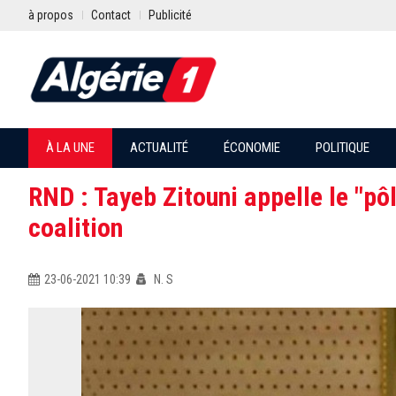
à propos
Contact
Publicité
À LA UNE
ACTUALITÉ
ÉCONOMIE
POLITIQUE
RND : Tayeb Zitouni appelle le "pôl
coalition
23-06-2021 10:39
N. S