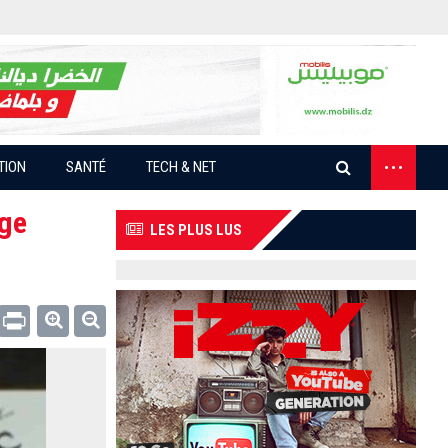
...
TION
SANTÉ
TECH & NET
rge
LES PLUS LUS
Email
Print