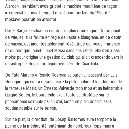
Alarcon semblent avoir grippé la machine madrilène de façon
irrémédiable, pour l’heure. Le tir à bout portant du ‘’Sheriff’’
moldave pourrait en attester.
Côté- Barça, la situation est de loin plus dramatique. De ce point
de vue, et si la faillite en règle de l’écurie blaugrana, en ce début
de saison, est incontestablement révélatrice du poids immense
et du rôle que jouait Lionel Messi dans ses rangs, elle n’en a pas
moins pour origine une gestion du club qui allait crescendo vers la
catastrophe, depuis pratiquement l’ère de Guardiola.
De Tata Martino à Ronald Koeman aujourd’hui, passant par Luis
Henrique qui eut à déconstruire la philosophie et les dogmes de
la fameuse Masia, un Ernesto Valverde trop mou et un inénarrable
Quique Setién, le board culé axait toute sa stratégie sur le
phénoménal sextuple ballon d’or, lâché en plein désert, sans
soutien notable sur le terrain.
Sur ce plan, la direction de Josep Bartomeu aura remporté la
palme de la médiocrité, entérinant de nombreux flops mais à