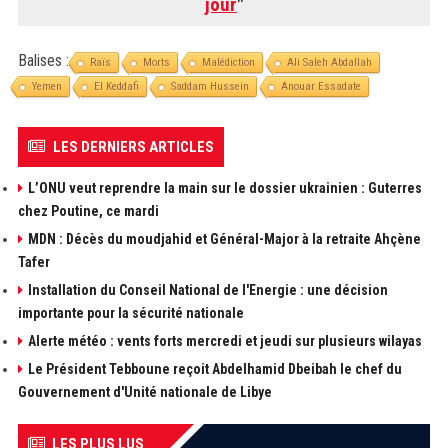
jour
"
Balises :
Raïs
Morts
Malédiction
Ali Saleh Abdallah
Yemen
El Keddafi
Saddam Hussein
Anouar Essadate
LES DERNIERS ARTICLES
L’ONU veut reprendre la main sur le dossier ukrainien : Guterres
chez Poutine, ce mardi
MDN : Décès du moudjahid et Général-Major à la retraite Ahçène
Tafer
Installation du Conseil National de l'Energie : une décision
importante pour la sécurité nationale
Alerte météo : vents forts mercredi et jeudi sur plusieurs wilayas
Le Président Tebboune reçoit Abdelhamid Dbeibah le chef du
Gouvernement d'Unité nationale de Libye
LES PLUS LUS