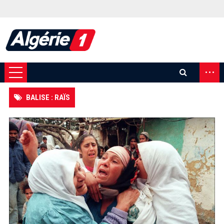
...
BALISE : RAÏS