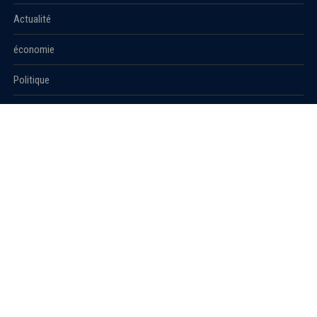
Actualité
économie
Politique
International
Société
RUBRIQUES
Sport
Culture
Education
Santé