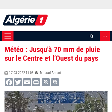
...
Météo : Jusqu'à 70 mm de pluie
sur le Centre et l’Ouest du pays
17-03-2022 11:08
Mourad Arbani
Facebook
Twitter
Email
Print