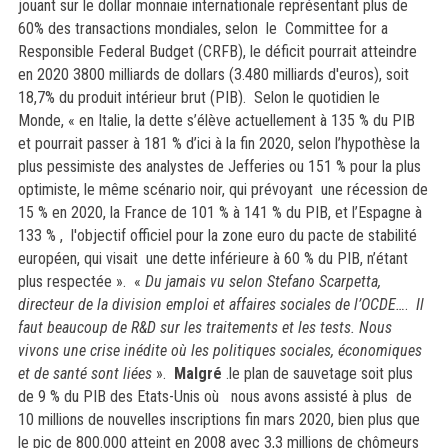
jouant sur le dollar monnaie internationale représentant plus de
60% des transactions mondiales, selon le Committee for a
Responsible Federal Budget (CRFB), le déficit pourrait atteindre
en 2020 3800 milliards de dollars (3.480 milliards d'euros), soit
18,7% du produit intérieur brut (PIB).
Selon le quotidien le
Monde,
« en Italie, la dette s’élève actuellement à 135 % du PIB
et pourrait passer à 181 % d’ici à la fin 2020, selon l’hypothèse la
plus pessimiste des analystes de Jefferies ou 151 % pour la plus
optimiste, le même scénario noir, qui prévoyant une récession de
15 % en 2020, la France de 101 % à 141 % du PIB, et l’Espagne à
133 % ,
l'objectif officiel pour la zone euro du pacte de stabilité
européen, qui visait une dette inférieure à 60 % du PIB, n’étant
plus respectée ».
«
Du jamais vu selon Stefano Scarpetta,
directeur de la division emploi et affaires sociales de l’OCDE…
.
Il
faut beaucoup de R&D sur les traitements et les tests. Nous
vivons une crise inédite où les politiques sociales, économiques
et de santé sont liées
».
Malgré
.le plan de sauvetage soit plus
de 9 % du PIB des Etats-Unis où
nous avons assisté à plus de
10 millions de nouvelles inscriptions fin mars 2020, bien plus que
le pic de 800.000 atteint en 2008
avec 3,3 millions de chômeurs