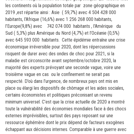
les continents où la population totale par zone géographique en
2019 ,est répartie ainsi : Asie ( 59,7%) avec 4 504 428 000
habitants, l’Afrique (16,6%) avec 1 256 268 000 habitants,
l’Europe(9,8%) avec 742 074 000 habitants , l’Amérique du
Sud ( 5,3%) plus Amérique du Nord (4,7%) et l’Océanie (0,5%)
avec 645 593 000 habitants. Cette épidémie entraîne une crise
économique irréversible pour 2020, dont les répercussions
risquent de durer avec des ondes de choc pour 2021, si la
maladie est circonscrite avant septembre/octobre 2020, la
majorité des experts prévoyant une seconde vague, voire une
troisième vague en cas ou le confinement ne serait pas
respecté. D’où dans l’urgence, de nombreux pays ont mis en
place ou élargi les
dispositifs de chômage et les aides sociales,
certains économistes et politiques préconisant un revenu
minimum universel
.
C’est que la crise actuelle de 2020 a montré
toute la vulnérabilité des économies mondiales face à des chocs
externes imprévisibles, surtout des pays reposant sur une
ressource éphémère dont le prix dépend de facteurs exogènes
échappant aux décisions internes
.
C
omparable à une guerre avec