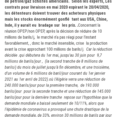
de pétrole/gaz schistes américains. Selon les experts, Les
contrats pour livraison en mai 2020 expirant le 20/04/2020,
les détenteurs doivent trouver des acheteurs physiques
mais les stocks énormément gonflé tant aux USA, Chine,
Inde, il y aurait eu bradage sur les prix. .
Concernant la
réunion OPEP/non OPEP, après la décision de réduire de 10
millions de barils/j, le marché n’a pas réagi pour l’instant
favorablement, , donc le marché insensible, crise la production
avant la crise approchant 100 millions de barils/j.
Car la réduction
décidée .qui débutera du 1er mai, jusqu’au 30 juin pour 9,7
millions de barils/jour , (la second tranche de 8 millions de
barils/j du mois de juillet jusqu’à fin décembre, et une troisième,
d’un volume de 6 millions de baril/jour courant du 1er janvier
2021 au 1er avril de 2022).où l’Algérie verra une réduction de
240.000 barils/jour pour la première tranche, de 193.000
barils/jour pour la seconde tranche et une réduction de 145.000
barils/jour pour la dernière tranche
repose sur l’hypothèse que la
demande mondiale a baissé seulement de 10/11%, alors que
l'épidémie de coronavirus a provoqué une chute drastique de la
demande mondiale, de 33%, environ 30 millions de barils par jour