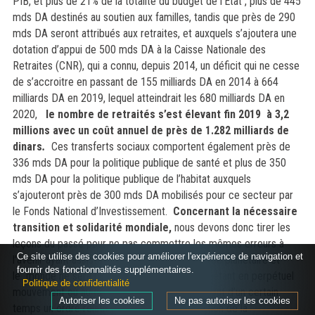
PIB,
et plus de 21% de la totalité du budget de l’Etat , plus de 445
mds DA destinés au soutien aux familles, tandis que près de 290
mds DA seront attribués aux retraites, et auxquels s’ajoutera une
dotation d’appui de 500 mds DA à la Caisse Nationale des
Retraites (CNR), qui
a connu, depuis 2014, un déficit qui ne cesse
de s’accroitre en passant de 155 milliards DA en 2014 à 664
milliards DA en 2019, lequel atteindrait les 680 milliards DA en
2020,
le nombre de retraités s’est élevant fin 2019 à 3,2
millions avec un coût annuel de près de 1.282 milliards de
dinars
.
Ces transferts sociaux comportent également près de
336 mds DA pour la politique publique de santé et plus de 350
mds DA pour la politique publique de l’habitat auxquels
s’ajouteront près de 300 mds DA mobilisés pour ce secteur par
le Fonds National d’Investissement.
Concernant la nécessaire
transition et solidarité mondiale,
nous
devons donc tirer les
leçons du passé pour ne pas commettre les mêmes erreurs à
Ce site utilise des cookies pour améliorer l'expérience de navigation et
l’avenir ayant assisté à une véritable hécatombe planétaire et
fournir des fonctionnalités supplémentaires.
le
monde ne sera plus jamais comme avant, étant en perpétuel
Politique de confidentialité
mouvement où au désordre se substitue au bout d’un certain
Autoriser les cookies
Ne pas autoriser les cookies
temps un ordre relatif positif ou négatif fonction de la