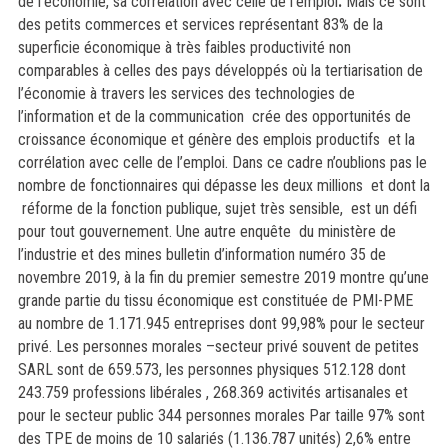
de l’économie, sa corrélation avec celle de l’emploi
.
Mais ce sont
des petits commerces et services représentant 83% de la
superficie économique à très faibles productivité non
comparables à celles des pays développés où la tertiarisation de
l’économie à travers les services des technologies de
l’information et de la communication crée des opportunités de
croissance économique et génère des emplois productifs et la
corrélation avec celle de l’emploi. Dans ce cadre n’oublions pas le
nombre de fonctionnaires qui dépasse les deux millions et dont la
réforme de la fonction publique, sujet très sensible, est un défi
pour tout gouvernement. Une autre enquête
du ministère de
l’industrie et des mines bulletin
d’information numéro 35 de
novembre 2019, à la fin du premier semestre 2019 montre qu’une
grande partie du tissu économique est constituée de PMI-PME
au nombre de 1.171.945 entreprises dont 99,98% pour le secteur
privé. Les personnes morales –secteur privé souvent de petites
SARL sont de 659.573, les personnes physiques 512.128 dont
243.759 professions libérales , 268.369 activités artisanales et
pour le secteur public 344 personnes morales Par taille 97% sont
des TPE de moins de 10 salariés (1.136.787 unités) 2,6% entre