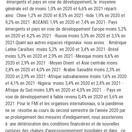
émergents et pays en voie de développement, la moyenne
générale est de moins 1,0% en 2020 et 6,6% en 2021 réparti
ainsi : Chine 1,2% en 2020 et 8,5% en 2021 -Inde 1,9% en 2020 et
9,2% en 2021 -ASEANS 1,9% en 2020 et 7,4% en 2021- Pays
émergents et pays en voie de développement Europe moins 5,2%
en 2020 et 4,2% en 2021 -Russie moins 5,3% en 2020 et 3,5% en
2021.Quant aux autres espaces régionaux nous avons : Amérique
Latine Caraïbes moins 5,2% en 2020 et 3,4% en 2021 -Brésil
moins 5,3% en 2020 et 2,9% en 2021 -Mexique moins 6,6% en
2020 et 2,9% en 2021 -Moyen Orient et Asie centrale moins
2,8% en 2020 et 4,0% en 2021 -Arabie Saoudite moins 2,3% en
2020 et 2,9% en 2021 -Afrique subsaharienne moins 1,6% en 2020
et 4,1% en 2021 -Nigeria moins 3,4% en 2020 et 2,4% en 2021 -
Afrique du Sud moins 5,8% en 2020 et 4,0% en 2021 - Pays en
voie de développement à faible revenu 0,4% en 2020 et 5,6% en
2021.
Pour le FMI et les organises internationaux, si la pandémie
ne se résorbe au cours du second semestre de l’année 2020 par
un prolongement des mesures d'endiguement, nous assisterions
à une détérioration des conditions financières et de nouvelles
ruptures des chaînes d'approvisionnement mondiales et dans ce