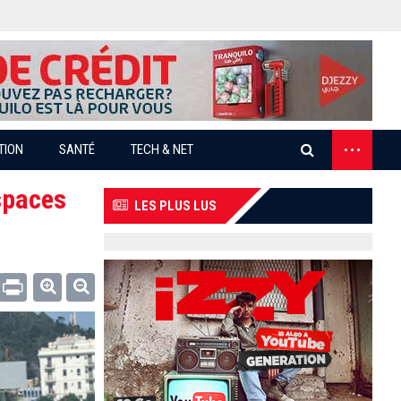
...
TION
SANTÉ
TECH & NET
spaces
LES PLUS LUS
Email
Print