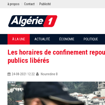
à propos
Contact
Publicité
À LA UNE
ACTUALITÉ
ÉCONOMIE
POLITIQUE
Les horaires de confinement repou
publics libérés
24-08-2021 12:22
Nourredine B