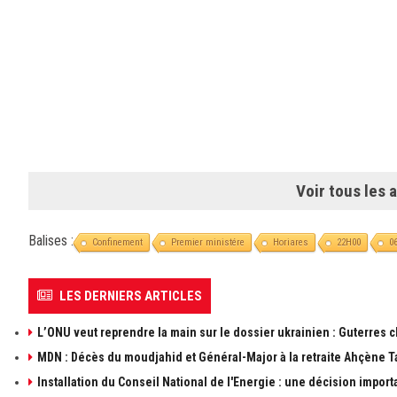
Voir tous les a
Balises :
Confinement
Premier ministére
Horiares
22H00
0
LES DERNIERS ARTICLES
L’ONU veut reprendre la main sur le dossier ukrainien : Guterres 
MDN : Décès du moudjahid et Général-Major à la retraite Ahçène T
Installation du Conseil National de l'Energie : une décision import