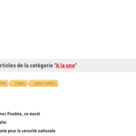
rticles de la catégorie "
A la une
"
6H00
Plages
spaces publics
chez Poutine, ce mardi
afer
ante pour la sécurité nationale