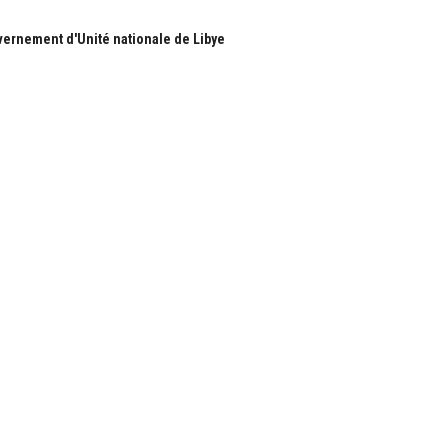
ernement d'Unité nationale de Libye
S
RUBRIQUES
Nous
Actualité
ous
économie
Politique
les
International
Société