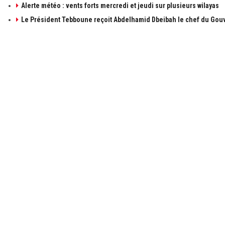
Alerte météo : vents forts mercredi et jeudi sur plusieurs wilayas
Le Président Tebboune reçoit Abdelhamid Dbeibah le chef du Gouv
À PROPOS DE ALGÉRIE1
LIENS UTILE
à propos de 
Contactez-n
Publicités
Retrouvez les sujets d'actualités politiques,
économiques et sociales en temps réel et en
Mentions léga
direct. Algérie1 explore, observe, ausculte, scrute
et décrit l'actualité Algérienne.
© 2021 Algerie1.com - Tous droits réservés.