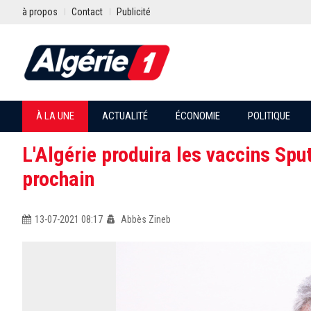
à propos
Contact
Publicité
À LA UNE
ACTUALITÉ
ÉCONOMIE
POLITIQUE
L'Algérie produira les vaccins Spu
prochain
13-07-2021 08:17
Abbès Zineb