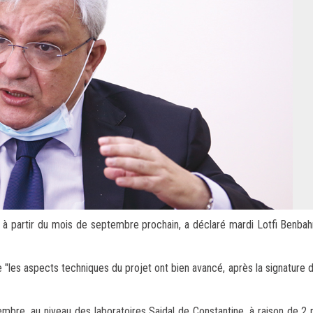
c à partir du mois de septembre prochain, a déclaré mardi Lotfi Benba
 "les aspects techniques du projet ont bien avancé, après la signature 
bre, au niveau des laboratoires Saidal de Constantine, à raison de 2 