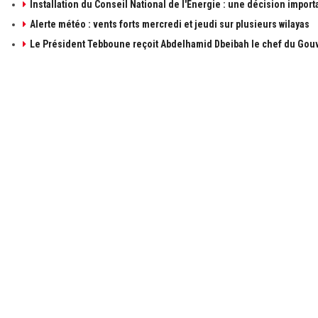
Installation du Conseil National de l'Energie : une décision import
Alerte météo : vents forts mercredi et jeudi sur plusieurs wilayas
Le Président Tebboune reçoit Abdelhamid Dbeibah le chef du Gouv
À PROPOS DE ALGÉRIE1
LIENS UTILE
à propos de 
Contactez-n
Publicités
Retrouvez les sujets d'actualités politiques,
économiques et sociales en temps réel et en
Mentions léga
direct. Algérie1 explore, observe, ausculte, scrute
et décrit l'actualité Algérienne.