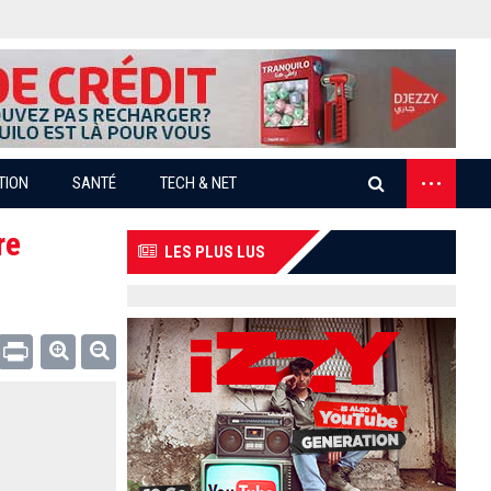
...
TION
SANTÉ
TECH & NET
re
LES PLUS LUS
Email
Print