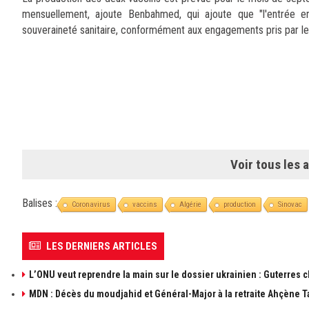
mensuellement, ajoute Benbahmed, qui ajoute que "l'entrée en
souveraineté sanitaire, conformément aux engagements pris par l
Voir tous les a
Balises :
Coronavirus
vaccins
Algérie
production
Sinovac
LES DERNIERS ARTICLES
L’ONU veut reprendre la main sur le dossier ukrainien : Guterres 
MDN : Décès du moudjahid et Général-Major à la retraite Ahçène T