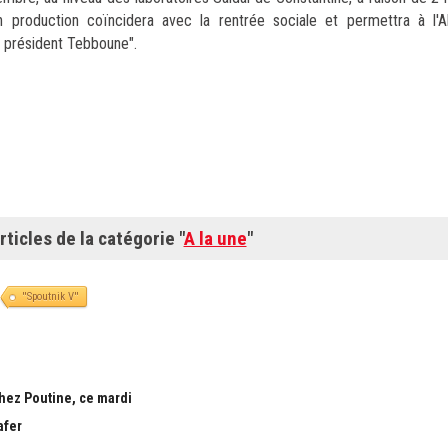
 production coïncidera avec la rentrée sociale et permettra à l'Al
e président Tebboune".
rticles de la catégorie "
A la une
"
''Spoutnik V''
chez Poutine, ce mardi
afer