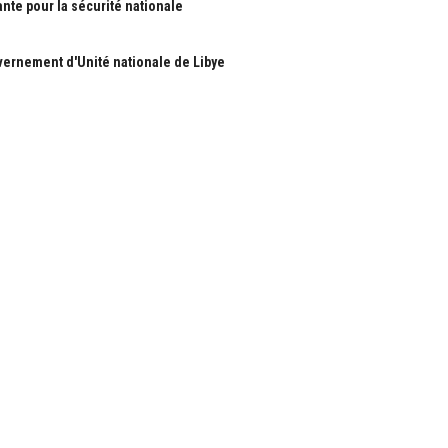
ante pour la sécurité nationale
ernement d'Unité nationale de Libye
S
RUBRIQUES
Nous
Actualité
ous
économie
Politique
les
International
Société