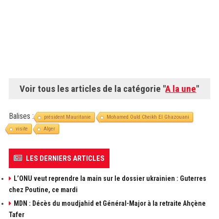
Voir tous les articles de la catégorie "
A la une
"
Balises :
président Mauritanie
Mohamed Ould Cheikh El Ghazouani
visite
Alger
LES DERNIERS ARTICLES
L’ONU veut reprendre la main sur le dossier ukrainien : Guterres
chez Poutine, ce mardi
MDN : Décès du moudjahid et Général-Major à la retraite Ahçène
Tafer