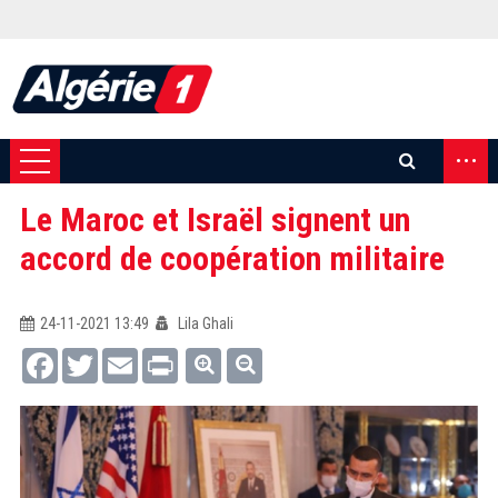
...
Le Maroc et Israël signent un
accord de coopération militaire
24-11-2021 13:49
Lila Ghali
Facebook
Twitter
Email
Print