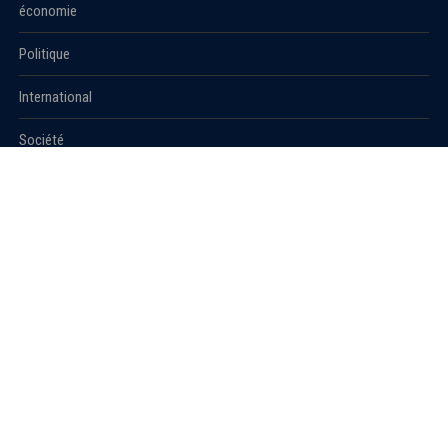
économie
Politique
International
Société
RUBRIQUES
Sport
Culture
Education
Santé
Carnet