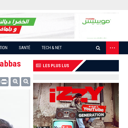
...
TION
SANTÉ
TECH & NET
labbas
LES PLUS LUS
Email
Print