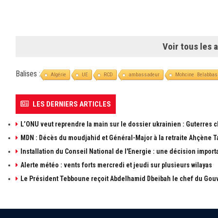
Voir tous les a
Balises :
Algérie
UE
RCD
ambassadeur
Mohcine Belabbas
LES DERNIERS ARTICLES
L’ONU veut reprendre la main sur le dossier ukrainien : Guterres 
MDN : Décès du moudjahid et Général-Major à la retraite Ahçène T
Installation du Conseil National de l'Energie : une décision import
Alerte météo : vents forts mercredi et jeudi sur plusieurs wilayas
Le Président Tebboune reçoit Abdelhamid Dbeibah le chef du Gouv