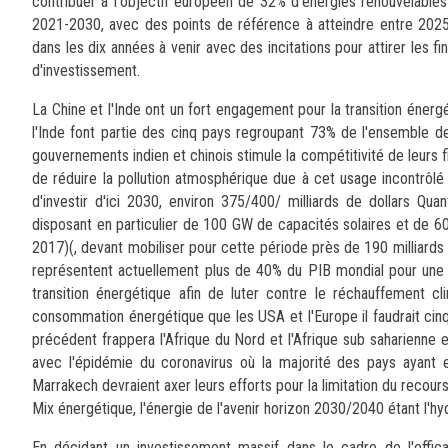
contribuer à l'objectif européen de 32% d'énergies renouvelables 
2021-2030, avec des points de référence à atteindre entre 2025 
dans les dix années à venir avec des incitations pour attirer les
d'investissement.
La Chine et l'Inde ont un fort engagement pour la transition énerg
l'Inde font partie des cinq pays regroupant 73% de l'ensemble de
gouvernements indien et chinois stimule la compétitivité de leurs fi
de réduire la pollution atmosphérique due à cet usage incontrôlé
d'investir d'ici 2030, environ 375/400/ milliards de dollars Qu
disposant en particulier de 100 GW de capacités solaires et de 60
2017)(, devant mobiliser pour cette période près de 190 milliards 
représentent actuellement plus de 40% du PIB mondial pour une pop
transition énergétique afin de luter contre le réchauffement cl
consommation énergétique que les USA et l'Europe il faudrait cinq
précédent frappera l'Afrique du Nord et l'Afrique sub saharienne
avec l'épidémie du coronavirus où la majorité des pays ayant
Marrakech devraient axer leurs efforts pour la limitation du recour
Mix énergétique, l'énergie de l'avenir horizon 2030/2040 étant l'
En décidant un investissement massif dans le cadre de l'efficac