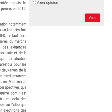
montée depuis fin
Sans opinion
nt permis en 2019
Voter
ération notamment
un lien très fort
D, il faut faire
tières du marché
s des exigences
Jordanie et de la
que. La situation
arrefour pour les
 deux rives de la
rel méditerranéen
icain. Mon ami ,le
 perspectives que
uvre dont il est
tre est celui des
ées sur l’idée que
n électricité des