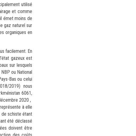
ipalement utilisé
clairage et comme
 il émet moins de
e gaz naturel sur
res organiques en
lus facilement. En
l’état gazeux est
ipaux sur lesquels
e NBP ou National
Pays-Bas ou celui
 2018/2019) nous
urkménistan 6061,
n décembre 2020 ,
représente à elle
 de schiste étant
yant été déclassé
nées doivent être
nction des coûts