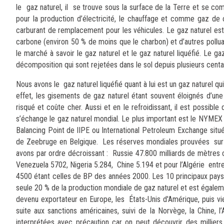
le gaz naturel, il se trouve sous la surface de la Terre et se co
pour la production d’électricité, le chauffage et comme gaz de c
carburant de remplacement pour les véhicules. Le gaz naturel es
carbone (environ 50 % de moins que le charbon) et d’autres poll
le marché à savoir le gaz naturel et le gaz naturel liquéfié. Le 
décomposition qui sont rejetées dans le sol depuis plusieurs centai
Nous avons le gaz naturel liquéfié quant à lui est un gaz naturel qui
effet, les gisements de gaz naturel étant souvent éloignés d’un
risqué et coûte cher. Aussi et en le refroidissant, il est possibl
s’échange le gaz naturel mondial. Le plus important est le NYMEX
Balancing Point de lIPE ou International Petroleum Exchange situ
de Zeebruge en Belgique. Les réserves mondiales prouvées sur
avons par ordre décroissant : Russie 47.800 milliards de mètres 
Venezuela 5702, Nigeria 5.284, Chine 5.194 et pour l’Algérie entr
4500 étant celles de BP des années 2000. Les 10 principaux pay
seule 20 % de la production mondiale de gaz naturel et est égaleme
devenu exportateur en Europe, les États-Unis d'Amérique, puis vien
suite aux sanctions américaines, suivi de la Norvège, la Chine, 
interprétées avec précaution car on peut découvrir des millie