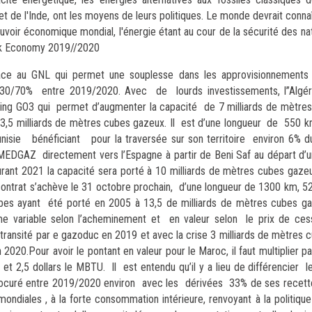
 et de l'Inde, ont les moyens de leurs politiques. Le monde devrait conn
oir économique mondial, l'énergie étant au cour de la sécurité des nat
rik Economy 2019//2020
t grâce au GNL qui permet une souplesse dans les approvisionnement
n 30/70% entre 2019/2020. Avec de lourds investissements, l’’Algér
oping GO3 qui permet d’augmenter la capacité de 7 milliards de mètr
,5 milliards de mètres cubes gazeux. Il est d’une longueur de 550 km 
 Tunisie bénéficiant pour la traversée sur son territoire environ 6% d
EDGAZ directement vers l’Espagne à partir de Beni Saf au départ d’u
ant 2021 la capacité sera porté à 10 milliards de mètres cubes gaze
 contrat s’achève le 31 octobre prochain, d’une longueur de 1300 km, 
 cubes ayant été porté en 2005 à 13,5 de milliards de mètres cubes 
 variable selon l’acheminement et en valeur selon le prix de ces
 transité par e gazoduc en 2019 et avec la crise 3 milliards de mètres
20.Pour avoir le pontant en valeur pour le Maroc, il faut multiplier par
t 2,5 dollars le MBTU. Il est entendu qu’il y a lieu de différencier l
a procuré entre 2019/2020 environ avec les dérivées 33% de ses recett
ondiales , à la forte consommation intérieure, renvoyant à la politiqu