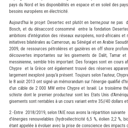
pays du Nord et les disponibilités en espace et en soleil des pay
besoins européens en électricité.
Aujourd’hui le projet Desertec est plutôt en berne,pour ne pas 
Bosch, et du désaccord consommé entre la fondation Desertec et s
ambitions d’intégration des réseaux européens, nord-africains et
initiatives bilatérales au Cameroun, au Sénégal et en Arabie Saoudit
2009, de ressources pétrolières et gazières en off shore profond,
découvertes importantes sur les gisements de Dalit, Tamar et
messinienne, semble très important. Des forages sont en cours afi
Chypre et la Grèce ont également trouvé des réserves apparem
largement inexploré jusqu’à présent. Toujours selon l’auteur, Chyp
le 8 août 2013 ont signé un mémorandum sur l’énergie qualifié d’hi
d’un câble de 2 000 MW entre Chypre et Israël. Le troisième théâ
schiste dont le premier producteur sont les Etats Unis d’Amériq
gisements sont rentables à un cours variant entre 35//40 dollars e
2.-Entre 2018/2019, selon l’AIE nous avons la répartition suivante
d'énergies renouvelables (hydroélectricité 6,5 %, éolien 2,2 %, b
étant appelée à évoluer avec la prise de conscience des impacts d