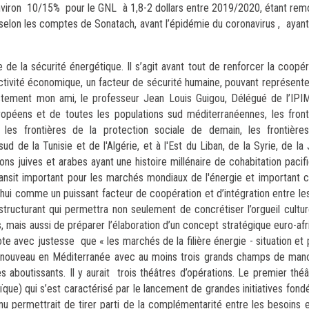
nviron 10/15% pour le GNL à 1,8-2 dollars entre 2019/2020, étant re
e selon les comptes de Sonatach, avant l’épidémie du coronavirus , aya
de la sécurité énergétique. Il s’agit avant tout de renforcer la coop
tivité économique, un facteur de sécurité humaine, pouvant représenter 
tement mon ami, le professeur Jean Louis Guigou, Délégué de l’IPIME
ropéens et de toutes les populations sud méditerranéennes, les fron
es frontières de la protection sociale de demain, les frontière
de la Tunisie et de l'Algérie, et à l'Est du Liban, de la Syrie, de la 
ns juives et arabes ayant une histoire millénaire de cohabitation pacifi
ransit important pour les marchés mondiaux de l'énergie et important c
ui comme un puissant facteur de coopération et d’intégration entre les
 structurant qui permettra non seulement de concrétiser l’orgueil cultu
s, mais aussi de préparer l’élaboration d’un concept stratégique euro-afr
e avec justesse que « les marchés de la filière énergie - situation et
à nouveau en Méditerranée avec au moins trois grands champs de manœ
 aboutissants. Il y aurait trois théâtres d’opérations. Le premier théâ
ïque) qui s’est caractérisé par le lancement de grandes initiatives fond
nu permettrait de tirer parti de la complémentarité entre les besoins e