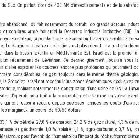
s du Sud. On parlait alors de 400 M€ d’investissements et de la satisfa
dire abandonné du fait notamment du retrait de grands acteurs indust
on bras armé industriel la Desertec Industrial Initiatitive (Dii). La
 moyen-orientaux, cependant que la Fondation Desertec semble à présen
e. Le deuxième théâtre d’opérations est plus récent : il a trait à la déco
 dans le bassin levantin en Méditerranée Est. Israël est le premier à a
 plus récemment de Léviathan. Ce dernier gisement, localisé sous l
n d’aller explorer les couches encore plus profondes qui pourraient con
ment considérables de gaz, toujours dans le même thème géologique
re, la Grèce et Israël ont reconnu leurs zones économiques exclusives e
storique, incluant notamment la construction d’une usine de GNL à Limass
tre d’opérations a trait à la prospection et à la mise en valeur éven
ue qui ont réussi à réduire depuis quelques années les couts d’envir
t les marginaux, un cours de 50/60 dollars.
 33,1 % de pétrole, 27,0 % de charbon, 24,2 % de gaz naturel, 4,3 % de n
iomasse et géothermie 1,0 %, solaire 1,1 %, agro-carburants 0,7 %), ce
ésastreux pour l’avenir de l’humanité du l’impact du réchauffemnt clima