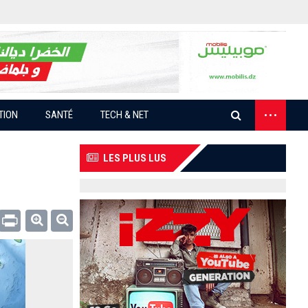
...
TION
SANTÉ
TECH & NET
LES PLUS LUS
Email
Print