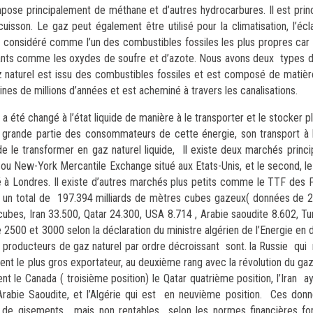
mpose principalement de méthane et d’autres hydrocarbures. Il est princ
uisson. Le gaz peut également être utilisé pour la climatisation, l’é
t considéré comme l’un des combustibles fossiles les plus propres car
uants comme les oxydes de soufre et d’azote. Nous avons deux types d
gaz naturel est issu des combustibles fossiles et est composé de matiè
nes de millions d’années et est acheminé à travers les canalisations.
 a été changé à l’état liquide de manière à le transporter et le stocker p
e grande partie des consommateurs de cette énergie, son transport à 
e de le transformer en gaz naturel liquide, Il existe deux marchés princ
 ou New-York Mercantile Exchange situé aux Etats-Unis, et le second, l
é à Londres. Il existe d’autres marchés plus petits comme le TTF des 
 un total de 197.394 milliards de mètres cubes gazeux( données de
cubes, Iran 33.500, Qatar 24.300, USA 8.714 , Arabie saoudite 8.602, T
e 2500 et 3000 selon la déclaration du ministre algérien de l’Energie e
s producteurs de gaz
naturel par ordre décroissant sont. la Russie qui 
nt le plus gros exportateur, au deuxième rang avec la révolution du gaz
t le Canada ( troisième position) le Qatar quatrième position, l’Iran a
l’Arabie Saoudite, et l’Algérie qui est en neuvième position. Ces don
rs de gisements, mais non rentables selon les normes financières fo