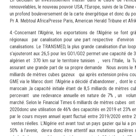
renouvelables, le nouveau pouvoir USA, l'Europe, suivis de la Chine
un profond bouleversement de la carte énergétique et donc du pouv
Pr A. Mebtoul AfricaPresse Paris, American Herald Tribune et Af
4.-Concernant l’Algérie, les exportations de l’Algérie se fon
régionaux par canalisation pour une part respective d’enviro
canalisations. Le TRANSMED, la plus grande canalisation d’un lo
s’ajouteront aux 26,5 pour les GO1/GO2 permet une capacité de 33
algérien et 370 km sur le territoire tunisien , vers l’Italie, la
assurant une grande part de sa propre demande Nous avons le M
milliards de mètres cubes gazeux qui après extension prévu cour
GME via le Maroc dont l’Algérie a décidé d’abandonner , dont le
marocain ,la capacité initiale étant de 8,5 milliards de mètres
percevant une redevance annuelle en nature de 7% , un volume
marché. Selon le Financial Times 6 milliards de mètres cubes ont
2020donc une utilisation de 46% des capacités en 2019 et 23% en 20
par le cours moyen annuel ayant fluctué entre 2019/2020 entre 2 e
ventes réelles. L’Algérie est avant tout un pays gazier qui lui 
50% à l’avenir, devra donc être attentif aux mutations gazières m