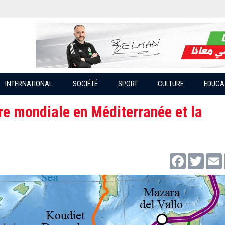
INTERNATIONAL
SOCIÉTÉ
SPORT
CULTURE
EDUCA
ère mondiale en Méditerranée et la
Facebook
Twitter