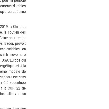
, pour la période
ssements durables
Banque européenne
2019, la Chine et
e, le soutien des
 Chine pour tenter
s leader, prévoit
renouvelables, en
ns à fin novembre
Les USA/Europe qui
ergétique et à la
le même modèle de
e sécheresse sans
e a été accentuée
é à la COP 22 de
donc aller vers un
dont les énergies