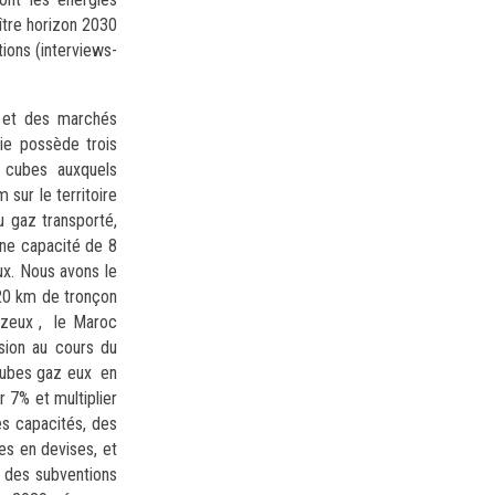
aître horizon 2030
ions (interviews-
s et des marchés
ie possède trois
es cubes auxquels
sur le territoire
u gaz transporté,
ne capacité de 8
ux. Nous avons le
520 km de tronçon
gazeux , le Maroc
sion au cours du
 cubes gaz eux en
 7% et multiplier
es capacités, des
es en devises, et
e des subventions