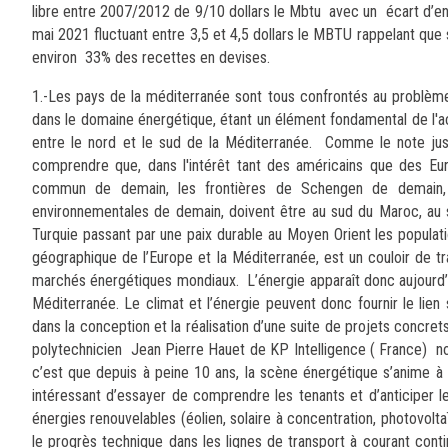
libre entre 2007/2012 de 9/10 dollars le Mbtu avec un écart d’e
mai 2021 fluctuant entre 3,5 et 4,5 dollars le MBTU rappelant qu
environ 33% des recettes en devises.
1.-Les pays de la méditerranée sont tous confrontés au problème 
dans le domaine énergétique, étant un élément fondamental de l'ac
entre le nord et le sud de la Méditerranée. Comme le note jus
comprendre que, dans l'intérêt tant des américains que des Eu
commun de demain, les frontières de Schengen de demain, l
environnementales de demain, doivent être au sud du Maroc, au sud 
Turquie passant par une paix durable au Moyen Orient les populatio
géographique de l’Europe et la Méditerranée, est un couloir de t
marchés énergétiques mondiaux. L’énergie apparaît donc aujourd’h
Méditerranée. Le climat et l’énergie peuvent donc fournir le lien
dans la conception et la réalisation d’une suite de projets concret
polytechnicien Jean Pierre Hauet de KP Intelligence ( France) not
c’est que depuis à peine 10 ans, la scène énergétique s’anime 
intéressant d’essayer de comprendre les tenants et d’anticiper les
énergies renouvelables (éolien, solaire à concentration, photovolta
le progrès technique dans les lignes de transport à courant conti