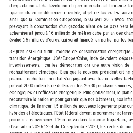
d’exploitation et de l’évolution du prix international lui-mêm
gisements en méditerranée orientale, objet de toutes les convoi
ainsi que la Commission européenne, le 03 avril 2017 avec trois
prévoyant la construction d’un gazoduc allant de ce pays vers l
acheminerait jusqu’à 16 milliards de mètres cube par an des champs
évalué à 6 milliards d’euros, qui serait financé en partie par le
3.-Qu’en est-il du futur modèle de consommation énergétique a
transition énergétique USA/Europe/Chine, Inde devraient dépasse
investissements, car les démocrates ont une autre vision de 
réchauffement climatique. Bien que le nouveau président dit ne 
premier producteur mondial, s'engageant avec les nouvelles techn
prévoit 2000 milliards de dollars sur les 20/30 prochaines années
écologiques et l'efficacité énergétique. Plus globalement, le plan cl
reconstruire la nation et pour garantir que nos bâtiments, nos inf
climatique, de financer 1,5 million de nouveaux logements plus dur
hybrides et électriques, l'Etat fédéral devant programmer notammen
prime à la conversion». L'Europe va dans la même trajectoire, 
d'exécution 2020/1294 du 15 septembre 2020, les règles du no