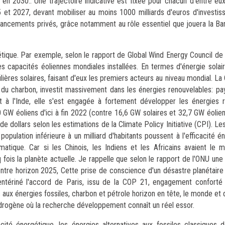
en 2030.. Une trajectoire indicative est fixée pour chacun d'entre eux
et 2027, devant mobiliser au moins 1000 milliards d'euros d'investi
 financements privés, grâce notamment au rôle essentiel que jouera la 
étique. Par exemple, selon le rapport de Global Wind Energy Council de 
s capacités éoliennes mondiales installées. En termes d'énergie solair
lières solaires, faisant d'eux les premiers acteurs au niveau mondial. La
 du charbon, investit massivement dans les énergies renouvelables: pay
ant à l'Inde, elle s'est engagée à fortement développer les énergies 
 GW éoliens d'ici à fin 2022 (contre 16,6 GW solaires et 32,7 GW éolie
de dollars selon les estimations de la Climate Policy Initiative (CPI). 
ulation inférieure à un milliard d'habitants poussent à l'efficacité én
imatique. Car si les Chinois, les Indiens et les Africains avaient 
 fois la planète actuelle. Je rappelle que selon le rapport de l'ONU un
 entre horizon 2025, Cette prise de conscience d'un désastre planétair
 entériné l'accord de Paris, issu de la COP 21, engagement confort
s aux énergies fossiles, charbon et pétrole horizon en tête, le monde et 
hydrogène où la recherche développement connaît un réel essor.
ité énergétique, les énergies alternatives aux fossiles classiques 