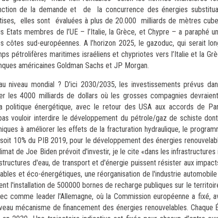
e fonction de la demande et de la concurrence des énergies substitua
tises, elles sont évaluées à plus de 20.000 milliards de mètres cube
 Etats membres de l’UE – l’Italie, la Grèce, et Chypre – a paraphé un
es côtes sud-européennes. A l’horizon 2025, le gazoduc, qui serait l
 pétrolifères maritimes israéliens et chypriotes vers l’Italie et la Gr
s banques américaines Goldman Sachs et JP Morgan.
u niveau mondial ? D'ici 2030/2035, les investissements prévus dan
r les 4000 milliards de dollars où les grosses compagnies devraient
la politique énergétique, avec le retour des USA aux accords de Pa
pas vouloir interdire le développement du pétrole/gaz de schiste don
iques à améliorer les effets de la fracturation hydraulique, le progr
, soit 10% du PIB 2019, pour le développement des énergies renouvelable
imat de Joe Biden prévoit d'investir, je le cite «dans les infrastructures 
rastructures d'eau, de transport et d'énergie puissent résister aux impa
ables et éco-énergétiques, une réorganisation de l'industrie automobile 
t l'installation de 500000 bornes de recharge publiques sur le territoir
avec comme leader l'Allemagne, où la Commission européenne a fixé, a
uveau mécanisme de financement des énergies renouvelables. Chaque 