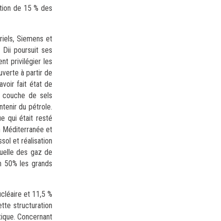
ction de 15 % des
riels, Siemens et
 Dii poursuit ses
t privilégier les
uverte à partir de
voir fait état de
a couche de sels
tenir du pétrole.
 qui était resté
n Méditerranée et
ol et réalisation
tuelle des gaz de
on 50% les grands
ucléaire et 11,5 %
tte structuration
tique. Concernant