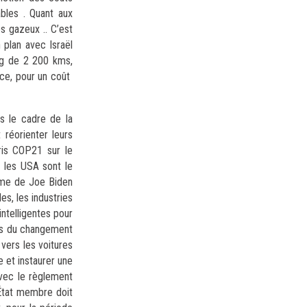
bles . Quant aux
s gazeux .. C’est
 plan avec Israël
ong de 2 200 kms,
èce, pour un coût
s le cadre de la
 réorienter leurs
ris COP21 sur le
t les USA sont le
amme de Joe Biden
s, les industries
intelligentes pour
cts du changement
vers les voitures
e et instaurer une
vec le règlement
État membre doit