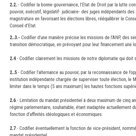
2.2.
.- Codifier la bonne gouvernance, l’Etat de Droit par la lutte c
pouvoir, exécutif, législatif- judiciaire- des juges indépendants d
magistrature en favorisant les élections libres, rééquilibrer le Con
Conseil d’Etat.
2..3.-
Codifier d’une manière précise les missions de l’ANP, des se
transition démocratique, en prévoyant pour leur financement une lo
2.4
.- Codifier clairement les missions de notre diplomatie qui doit 
2..5
.- Codifier l’alternance au pouvoir, par la reconnaissance de l’
institution indépendante chargée de superviser toute élection, le Min
limiter dans le temps (5 ans maximum) les hautes fonctions supérieu
2.6
.- Limitation du mandat présidentiel à deux maximum de cinq ann
régime parlementaire, souhaitable, étant inadaptée actuellement du 
fonction d’affinités idéologiques et économiques.
2.7
.- Codifier éventuellement la fonction de vice-président, nommé
mandat présidentiel.