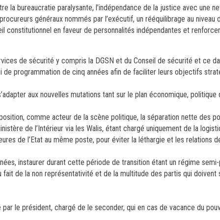
ontre la bureaucratie paralysante, l’indépendance de la justice avec une n
es procureurs généraux nommés par l’exécutif, un rééquilibrage au niveau 
seil constitutionnel en faveur de personnalités indépendantes et renforcer
rvices de sécurité y compris la DGSN et du Conseil de sécurité et ce da
i de programmation de cinq années afin de faciliter leurs objectifs strat
s’adapter aux nouvelles mutations tant sur le plan économique, politique q
opposition, comme acteur de la scène politique, la séparation nette des p
istère de l’Intérieur via les Walis, étant chargé uniquement de la logisti
res de l’Etat au même poste, pour éviter la léthargie et les relations de
ées, instaurer durant cette période de transition étant un régime semi-p
fait de la non représentativité et de la multitude des partis qui doivent
 par le président, chargé de le seconder, qui en cas de vacance du pouv