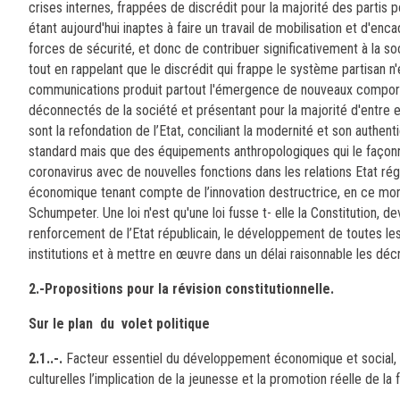
crises internes, frappées de discrédit pour la majorité des partis p
étant aujourd'hui inaptes à faire un travail de mobilisation et d'enc
forces de sécurité, et donc de contribuer significativement à la soc
tout en rappelant que le discrédit qui frappe le système partisan n
communications produit partout l'émergence de nouveaux comporteme
déconnectés de la société et présentant pour la majorité d'entre eu
sont la refondation de l’Etat, conciliant la modernité et son authenti
standard mais que des équipements anthropologiques qui le façonne
coronavirus avec de nouvelles fonctions dans les relations Etat régu
économique tenant compte de l’innovation destructrice, en ce mon
Schumpeter. Une loi n'est qu'une loi fusse t- elle la Constitution, 
renforcement de l’Etat républicain, le développement de toutes le
institutions et à mettre en œuvre dans un délai raisonnable les déc
2.-Propositions pour la révision constitutionnelle.
Sur le plan du volet politique
2.1..-.
Facteur essentiel du développement économique et social, il
culturelles l’implication de la jeunesse et la promotion réelle de la