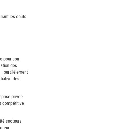
iliant les coûts
ue pour son
cation des
 , parallèlement
itiative des
eprise privée
es compétitive
ité secteurs
ecteur