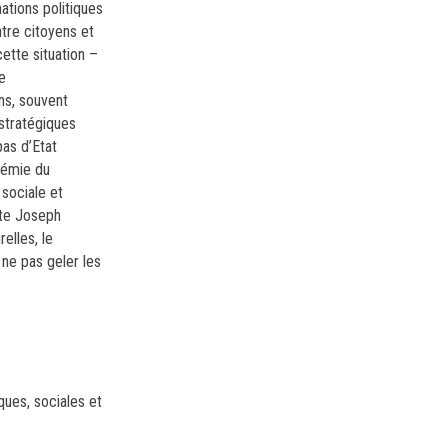
mations politiques
ntre citoyens et
cette situation –
e
ns, souvent
 stratégiques
pas d’Etat
démie du
 sociale et
ste Joseph
elles, le
ne pas geler les
ques, sociales et