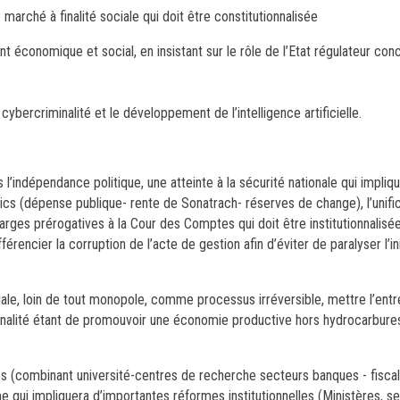
arché à finalité sociale qui doit être constitutionnalisée
nt économique et social, en insistant sur le rôle de l’Etat régulateur conc
ybercriminalité et le développement de l’intelligence artificielle.
s l’indépendance politique, une atteinte à la sécurité nationale qui impliq
blics (dépense publique- rente de Sonatrach- réserves de change), l’unifi
larges prérogatives à la Cour des Comptes qui doit être institutionnalisée
érencier la corruption de l’acte de gestion afin d’éviter de paralyser l’in
iale, loin de tout monopole, comme processus irréversible, mettre l’entr
la finalité étant de promouvoir une économie productive hors hydrocarbur
les (combinant université-centres de recherche secteurs banques - fiscal
 qui impliquera d’importantes réformes institutionnelles (Ministères, s