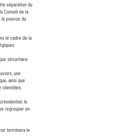
ette séparation du
du Conseil de la
 le pouvoir du
ns le cadre de la
égiques.
ue sécuritaire .
ouvoirs, une
que, ainsi que
 clientèles.
résidentiel, le
 se regrouper en
oir terminera le