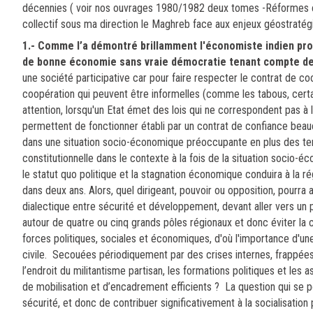
décennies ( voir nos ouvrages 1980/1982 deux tomes -Réformes et 
collectif sous ma direction le Maghreb face aux enjeux géostraté
1.-
Comme l’a démontré brillamment l'économiste indien prof
de bonne économie sans vraie démocratie tenant compte des
une société participative car pour faire respecter le contrat de co
coopération qui peuvent être informelles (comme les tabous, certa
attention, lorsqu'un Etat émet des lois qui ne correspondent pas à l'
permettent de fonctionner établi par un contrat de confiance beauco
dans une situation socio-économique préoccupante en plus des tensi
constitutionnelle dans le contexte à la fois de la situation socio
le statut quo politique et la stagnation économique conduira à la 
dans deux ans. Alors, quel dirigeant, pouvoir ou opposition, pourra a
dialectique entre sécurité et développement, devant aller vers un p
autour de quatre ou cinq grands pôles régionaux et donc éviter la c
forces politiques, sociales et économiques, d'où l'importance d'un
civile. Secouées périodiquement par des crises internes, frappées d
l’endroit du militantisme partisan, les formations politiques et les 
de mobilisation et d’encadrement efficients ? La question qui se p
sécurité, et donc de contribuer significativement à la socialisat