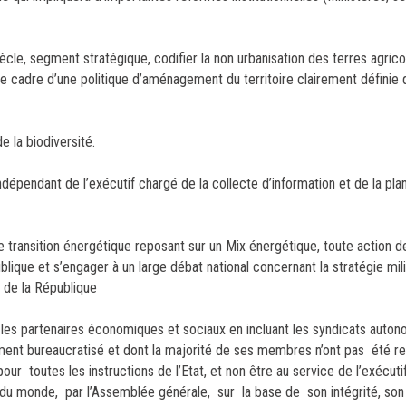
ècle, segment stratégique, codifier la non urbanisation des terres agrico
s le cadre d’une politique d’aménagement du territoire clairement définie q
e la biodiversité.
ndépendant de l’exécutif chargé de la collecte d’information et de la plan
 transition énergétique reposant sur un Mix énergétique, toute action dev
blique et s’engager à un large débat national concernant la stratégie mil
t de la République
et les partenaires économiques et sociaux en incluant les syndicats auton
ement bureaucratisé et dont la majorité de ses membres n’ont pas été r
our toutes les instructions de l’Etat, et non être au service de l’exécuti
du monde, par l’Assemblée générale, sur la base de son intégrité, so