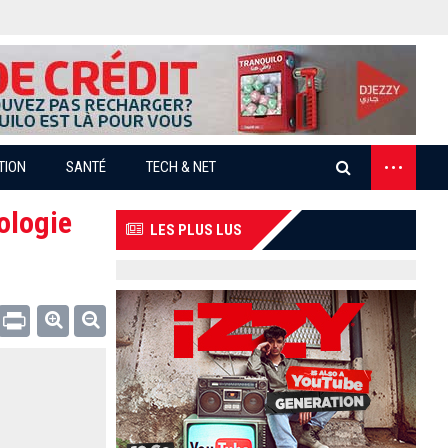
...
TION
SANTÉ
TECH & NET
ologie
LES PLUS LUS
Email
Print