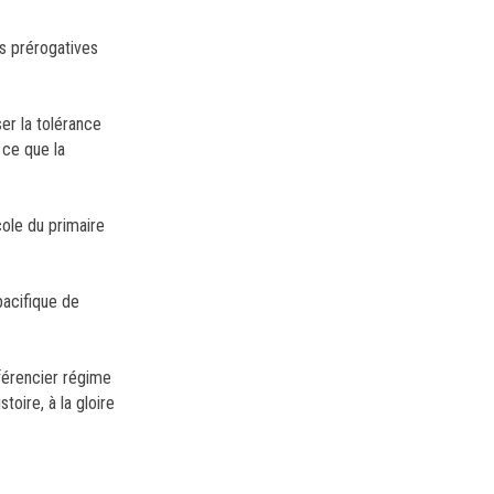
es prérogatives
er la tolérance
 ce que la
école du primaire
 pacifique de
fférencier régime
oire, à la gloire