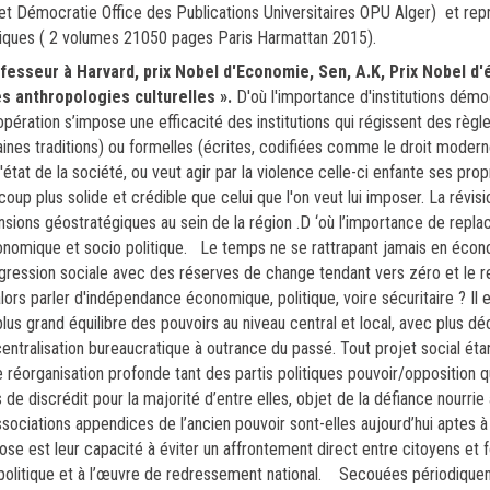
Démocratie Office des Publications Universitaires OPU Alger) et repr
giques ( 2 volumes 21050 pages Paris Harmattan 2015).
esseur à Harvard, prix Nobel d'Economie, Sen, A.K, Prix Nobel d
 anthropologies culturelles ».
D'où l'importance d'institutions démo
opération s’impose une efficacité des institutions qui régissent des règl
ines traditions) ou formelles (écrites, codifiées comme le droit modern
état de la société, ou veut agir par la violence celle-ci enfante ses propr
up plus solide et crédible que celui que l'on veut lui imposer. La révis
ons géostratégiques au sein de la région .D ‘où l’importance de replace
-économique et socio politique. Le temps ne se rattrapant jamais en écon
régression sociale avec des réserves de change tendant vers zéro et le r
lors parler d'indépendance économique, politique, voire sécuritaire ? Il e
lus grand équilibre des pouvoirs au niveau central et local, avec plus déc
entralisation bureaucratique à outrance du passé. Tout projet social éta
e réorganisation profonde tant des partis politiques pouvoir/opposition q
e discrédit pour la majorité d’entre elles, objet de la défiance nourrie 
associations appendices de l’ancien pouvoir sont-elles aujourd’hui aptes à f
ose est leur capacité à éviter un affrontement direct entre citoyens et 
ion politique et à l’œuvre de redressement national. Secouées périodiqu