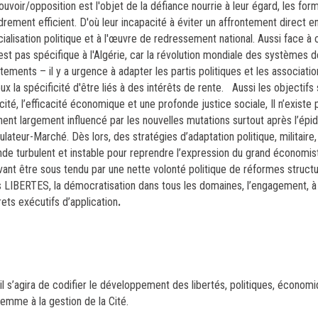
ouvoir/opposition est l'objet de la défiance nourrie à leur égard, les for
adrement efficient. D'où leur incapacité à éviter un affrontement direct e
ialisation politique et à l'œuvre de redressement national. Aussi face à 
'est pas spécifique à l'Algérie, car la révolution mondiale des systèmes d
nts – il y a urgence à adapter les partis politiques et les associatio
x la spécificité d'être liés à des intérêts de rente.
Aussi les objectifs
cité, l’efficacité économique et une profonde justice sociale, Il n’existe 
nt largement influencé par les nouvelles mutations surtout après l’épi
lateur-Marché. Dès lors, des stratégies d’adaptation politique, militaire,
de turbulent et instable pour reprendre l’expression du grand économi
devant être sous tendu par une nette volonté politique de réformes structur
s LIBERTES, la démocratisation dans tous les domaines, l’engagement, à 
rets exécutifs d’application
.
 s’agira de codifier le développement des libertés, politiques, économi
 femme à la gestion de la Cité.