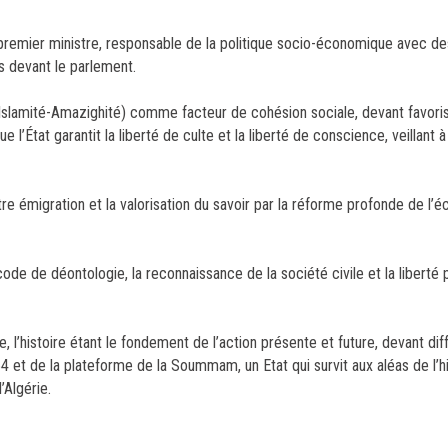
 premier ministre, responsable de la politique socio-économique avec d
s devant le parlement.
 Islamité-Amazighité) comme facteur de cohésion sociale, devant favoris
’État garantit la liberté de culte et la liberté de conscience, veillant à
notre émigration et la valorisation du savoir par la réforme profonde de l’
n code de déontologie, la reconnaissance de la société civile et la liberté
 l’histoire étant le fondement de l’action présente et future, devant di
et de la plateforme de la Soummam, un Etat qui survit aux aléas de l’hist
’Algérie.