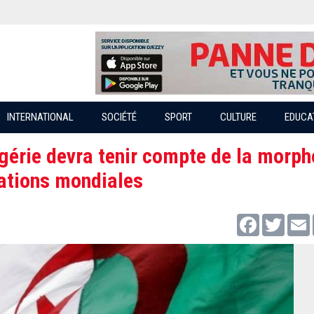
INTERNATIONAL
SOCIÉTÉ
SPORT
CULTURE
EDUCA
lgérie devra tenir compte de la morph
tations mondiales
Facebook
Twitter